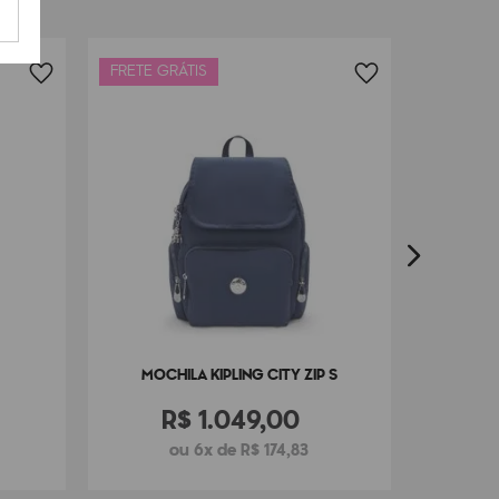
FRETE GRÁTIS
LANÇAM
MOCHIL
FRETE G
MOCHILA KIPLING CITY ZIP S
R$
1
.
049
,
00
ou 6x de R$ 174,83