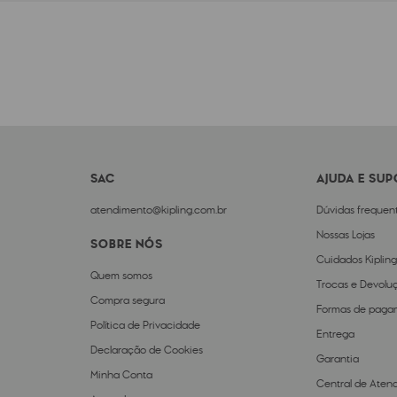
SAC
AJUDA E SU
atendimento@kipling.com.br
Dúvidas frequen
Nossas Lojas
SOBRE NÓS
Cuidados Kipling
Quem somos
Trocas e Devolu
Compra segura
Formas de paga
Política de Privacidade
Entrega
Declaração de Cookies
Garantia
Minha Conta
Central de Aten