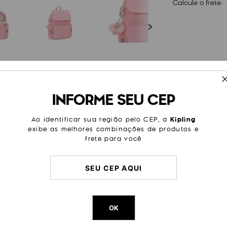
Calcule o frete:
ESPECIFICAÇÕES
INFORME SEU CEP
satilidade que você poderia
Litragem
13 L
os internos e externos e uma
Ao identificar sua região pelo CEP, a
Kipling
ofa é perfeita para manter
Cor Original
Enjoyabl
exibe as melhores combinações de produtos e
frete para você
Dimensões
34
cm x
Peso
470
g
OK