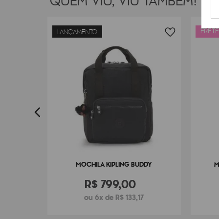
QUEM VIU, VIU TAMBÉM!
FRETE
LANÇAMENTO
INO
7
MOCHILA KIPLING BUDDY
M
R$
799
,
00
ou 6x de R$ 133,17