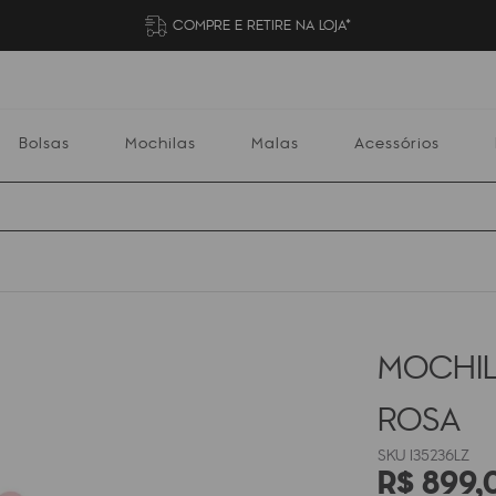
COMPRE E RETIRE NA LOJA*
Bolsas
Mochilas
Malas
Acessórios
Mochilas
Malas
Acessórios
Escolares
MOCHILA
ROSA
I35236LZ
R$
899
,