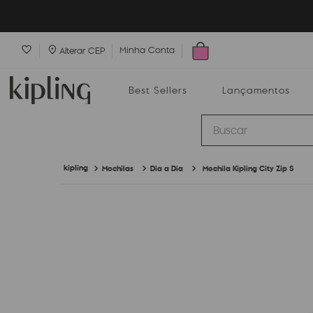
Minha Conta
Alterar CEP
Best Sellers
Lançamentos
Buscar
Mochilas
Dia a Dia
Mochila Kipling City Zip S
Best Sellers
Lançamentos
Bolsas