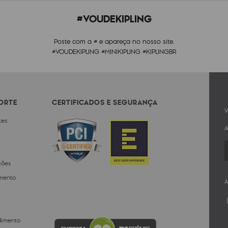
#VOUDEKIPLING
Poste com a # e apareça no nosso site.
#VOUDEKIPLING #MINIKIPLING #KIPLINGBR
PORTE
CERTIFICADOS E SEGURANÇA
V
tes
A
ções
mento
A
dimento