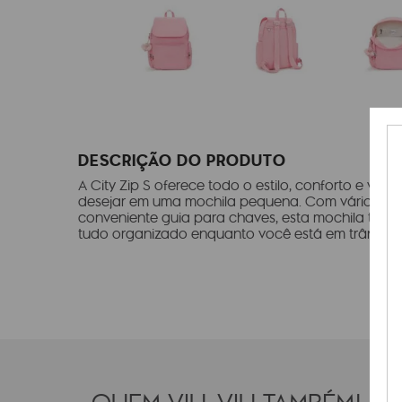
DESCRIÇÃO DO PRODUTO
A City Zip S oferece todo o estilo, conforto e ver
desejar em uma mochila pequena. Com vários bols
conveniente guia para chaves, esta mochila tão f
tudo organizado enquanto você está em trânsito.