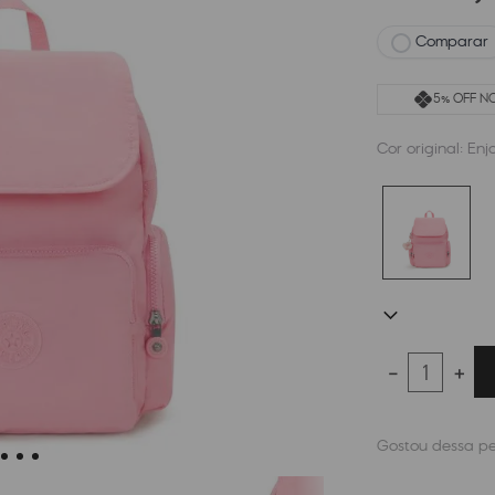
Comparar
5% OFF NO
Cor original:
Enj
－
＋