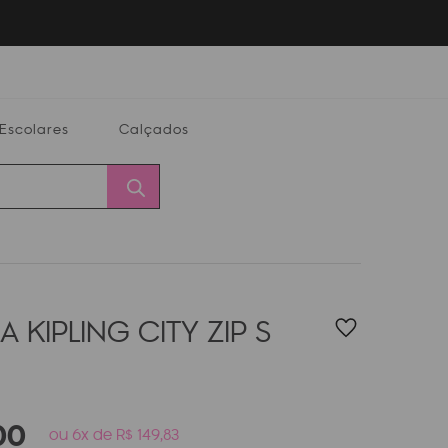
Escolares
Calçados
Calçados
Alterar
Minha
Conta
CEP
 KIPLING CITY ZIP S
00
ou 6x de R$ 149,83