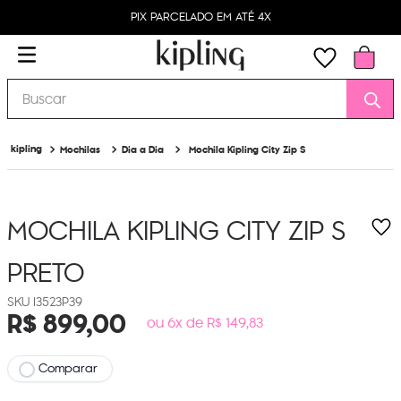
PIX PARCELADO EM ATÉ 4X
Buscar
Mochilas
Dia a Dia
Mochila Kipling City Zip S
MOCHILA KIPLING CITY ZIP S
PRETO
I3523P39
R$
899
,
00
ou 6x de R$ 149,83
Comparar