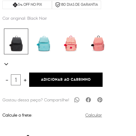
5% OFF NO PIX
180 DIAS DE GARANTIA
Cor original:
Black Noir
ADICIONAR AO CARRINHO
－
＋
Calcule o frete:
Calcular