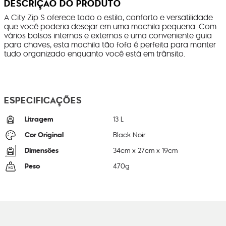
DESCRIÇÃO DO PRODUTO
A City Zip S oferece todo o estilo, conforto e versatilidade
que você poderia desejar em uma mochila pequena. Com
vários bolsos internos e externos e uma conveniente guia
para chaves, esta mochila tão fofa é perfeita para manter
tudo organizado enquanto você está em trânsito.
ESPECIFICAÇÕES
Litragem
13 L
Cor Original
Black Noir
Dimensões
34
cm x
27
cm x
19
cm
Peso
470
g