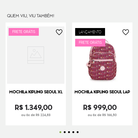
Dimensões
34
cm x
27
cm x
19
cm
Peso
470
g
QUEM VIU, VIU TAMBÉM!
FRETE GRÁTIS
LANÇAMENTO
FRETE GRÁTIS
MOCHILA KIPLING SEOUL XL
MOCHILA KIPLING SEOUL LAP
R$
1
.
349
,
00
R$
999
,
00
ou 6x de R$ 224,83
ou 6x de R$ 166,50