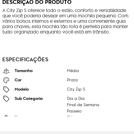
DESCRIÇÃO DO PRODUTO
A City Zip S oferece todo o estilo, conforto e versatilidade
que você poderia desejar em uma mochila pequena. Com
vários bolsos internos e externos e uma conveniente guia
para chaves, esta mochila tão fofa é perfeita para manter
tudo organizado enquanto você está em trânsito.
ESPECIFICAÇÕES
Tamanho
Média
Cor
Prata
Modelo
City Zip S
Sub Categoria
Dia a Dia
Final de Semana
Passeio
Litragem
13 L
Cor Original
New Bright Met