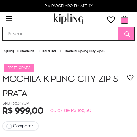
PIX PARCELADO EM ATÉ 4X
Buscar
Mochilas
Dia a Dia
Mochila Kipling City Zip S
FRETE GRÁTIS
MOCHILA KIPLING CITY ZIP S
PRATA
I563470P
R$
999
,
00
ou 6x de R$ 166,50
Comparar