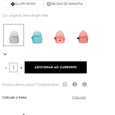
5% OFF NO PIX
180 DIAS DE GARANTIA
Cor original:
New Bright Met
ADICIONAR AO CARRINHO
－
＋
Calcule o frete:
Calcular