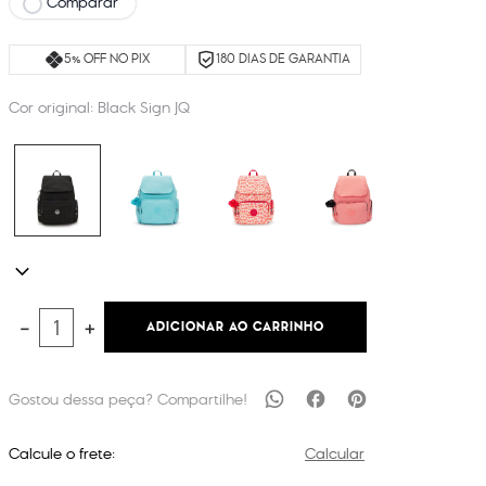
Comparar
5% OFF NO PIX
180 DIAS DE GARANTIA
Cor original:
Black Sign JQ
ADICIONAR AO CARRINHO
－
＋
Calcule o frete:
Calcular