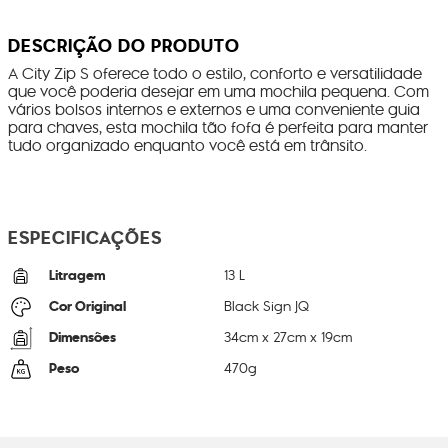
DESCRIÇÃO DO PRODUTO
A City Zip S oferece todo o estilo, conforto e versatilidade
que você poderia desejar em uma mochila pequena. Com
vários bolsos internos e externos e uma conveniente guia
para chaves, esta mochila tão fofa é perfeita para manter
tudo organizado enquanto você está em trânsito.
ESPECIFICAÇÕES
Litragem
13 L
Cor Original
Black Sign JQ
Dimensões
34
cm x
27
cm x
19
cm
Peso
470
g