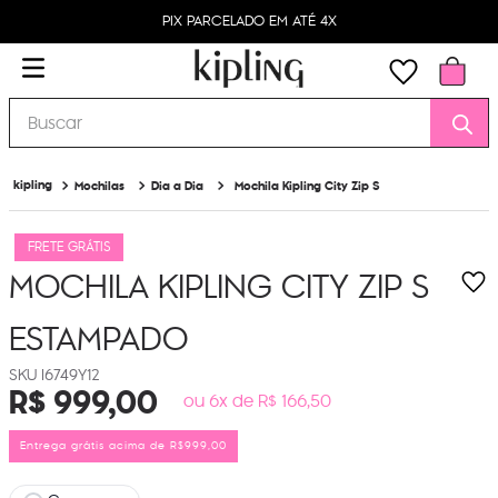
PIX PARCELADO EM ATÉ 4X
Buscar
Mochilas
Dia a Dia
Mochila Kipling City Zip S
FRETE GRÁTIS
MOCHILA KIPLING CITY ZIP S
ESTAMPADO
I6749Y12
R$
999
,
00
ou 6x de R$ 166,50
Entrega grátis acima de R$999,00