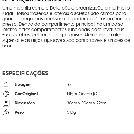
Uma mochila como a Delia põe a organização em primeiro
lugar. Bolsos traseiros e laterais discretos são ótimos para
guardar pequenos acessórios e poder pegá-los na hora da
pressa. Dentro do compartimento principal, há um bolso
interno e três compartimentos funcionais para levar seus
fones, cabos, celular, ou o que quiser. Além disso, a alça
superior e as alças ajustáveis são confortáveis e simples de
usar.
ESPECIFICAÇÕES
Litragem
16 L
Cor Original
Night Ocean JQ
Dimensões
38
cm x
30
cm x
22
cm
Peso
510
g