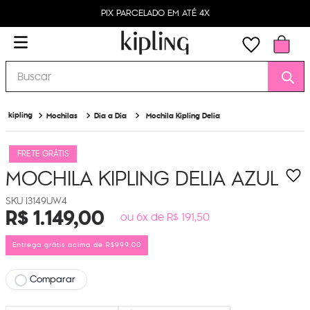
PIX PARCELADO EM ATÉ 4X
Buscar
Mochilas
Dia a Dia
Mochila Kipling Delia
FRETE GRÁTIS
MOCHILA KIPLING DELIA
AZUL
I3149UW4
R$
1
.
149
,
00
ou 6x de R$ 191,50
Entrega grátis acima de R$999,00
Comparar