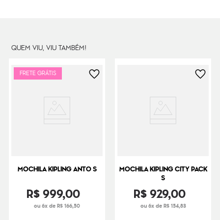
Cor Original
Sign Beige Emb
Dimensões
38
cm x
30
cm x
22
cm
Peso
510
g
QUEM VIU, VIU TAMBÉM!
FRETE GRÁTIS
MOCHILA KIPLING ANTO S
MOCHILA KIPLING CITY PACK
S
R$
999
,
00
R$
929
,
00
ou 6x de R$ 166,50
ou 6x de R$ 154,83