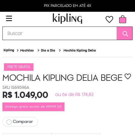
PIX PARCELADO EM ATÉ 4X
Buscar
Mochilas
Dia a Dia
Mochila Kipling Delia
FRETE GRÁTIS
MOCHILA KIPLING DELIA
BEGE
I569596A
R$
1
.
049
,
00
ou 6x de R$ 174,83
Entrega grátis acima de R$999,00
Comparar