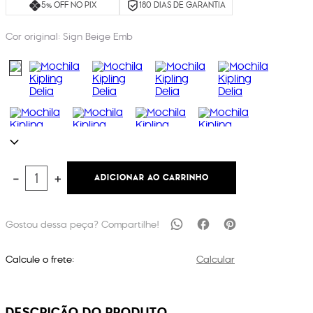
5% OFF NO PIX
180 DIAS DE GARANTIA
Cor original:
Sign Beige Emb
ADICIONAR AO CARRINHO
－
＋
Calcule o frete:
Calcular
DESCRIÇÃO DO PRODUTO