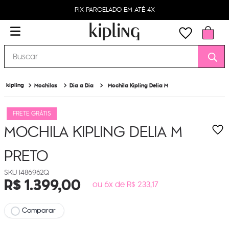
PIX PARCELADO EM ATÉ 4X
Buscar
Mochilas
Dia a Dia
Mochila Kipling Delia M
FRETE GRÁTIS
MOCHILA KIPLING DELIA M
PRETO
I486962Q
R$
1
.
399
,
00
ou 6x de R$ 233,17
Comparar