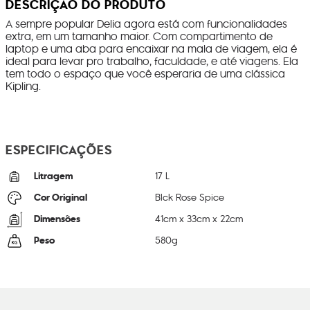
DESCRIÇÃO DO PRODUTO
A sempre popular Delia agora está com funcionalidades
extra, em um tamanho maior. Com compartimento de
laptop e uma aba para encaixar na mala de viagem, ela é
ideal para levar pro trabalho, faculdade, e até viagens. Ela
tem todo o espaço que você esperaria de uma clássica
Kipling.
ESPECIFICAÇÕES
Litragem
17 L
Cor Original
Blck Rose Spice
Dimensões
41
cm x
33
cm x
22
cm
Peso
580
g