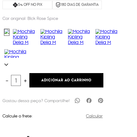
5% OFF NO PIX
180 DIAS DE GARANTIA
Cor original:
Blck Rose Spice
ADICIONAR AO CARRINHO
－
＋
Calcule o frete:
Calcular