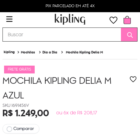
PIX PARCELADO EM ATÉ 4X
Buscar
Mochilas
Dia a Dia
Mochila Kipling Delia M
FRETE GRÁTIS
MOCHILA KIPLING DELIA M
AZUL
I691456V
R$
1
.
249
,
00
ou 6x de R$ 208,17
Comparar