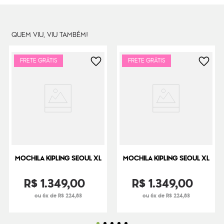
Cor Original
Blue Lover
Dimensões
41
cm x
33
cm x
22
cm
QUEM VIU, VIU TAMBÉM!
Peso
580
g
FRETE GRÁTIS
FRETE GRÁTIS
MOCHILA KIPLING SEOUL XL
MOCHILA KIPLING SEOUL XL
R$
1
.
349
,
00
R$
1
.
349
,
00
ou 6x de R$ 224,83
ou 6x de R$ 224,83