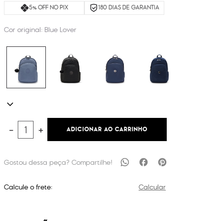
5% OFF NO PIX
180 DIAS DE GARANTIA
Cor original:
Blue Lover
ADICIONAR AO CARRINHO
－
＋
Calcule o frete:
Calcular