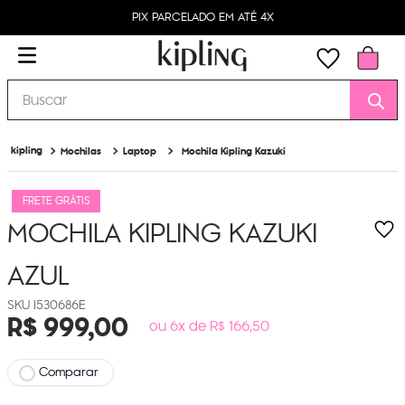
PIX PARCELADO EM ATÉ 4X
Buscar
Mochilas
Laptop
Mochila Kipling Kazuki
FRETE GRÁTIS
MOCHILA KIPLING KAZUKI
AZUL
I530686E
R$
999
,
00
ou 6x de R$ 166,50
Comparar