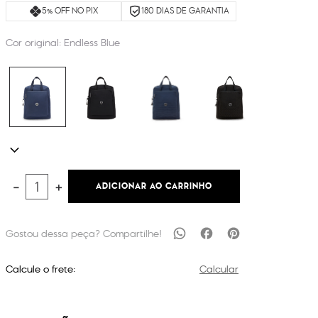
5% OFF NO PIX
180 DIAS DE GARANTIA
Cor original:
Endless Blue
ADICIONAR AO CARRINHO
－
＋
Calcule o frete:
Calcular