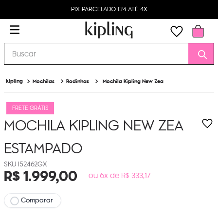
PIX PARCELADO EM ATÉ 4X
Buscar
Mochilas
Rodinhas
Mochila Kipling New Zea
FRETE GRÁTIS
MOCHILA KIPLING NEW ZEA
ESTAMPADO
I52462GX
R$
1
.
999
,
00
ou 6x de R$ 333,17
Comparar