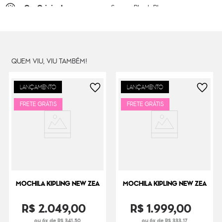
Cor Original
Space Black BL
Dimensões
50
cm x
35
cm x
21
cm
Peso
2000
g
QUEM VIU, VIU TAMBÉM!
LANÇAMENTO
LANÇAMENTO
FRETE GRÁTIS
FRETE GRÁTIS
MOCHILA KIPLING NEW ZEA
MOCHILA KIPLING NEW ZEA
R$
2
.
049
,
00
R$
1
.
999
,
00
ou 6x de R$ 341,50
ou 6x de R$ 333,17