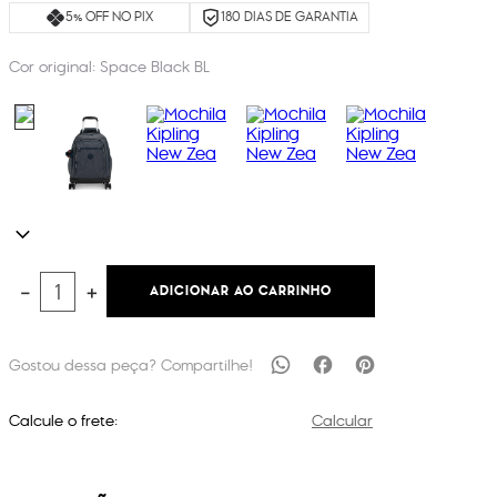
5% OFF NO PIX
180 DIAS DE GARANTIA
Cor original:
Space Black BL
ADICIONAR AO CARRINHO
－
＋
Calcule o frete:
Calcular