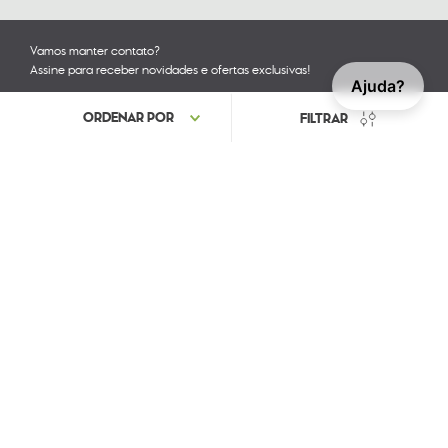
Vamos manter contato?
Assine para receber novidades e ofertas exclusivas!
Ajuda?
Acompanhe nossas redes sociais
COMERCIAL ASTE DE IMPORTAÇÃO LTDA. CNPJ: 04.411.431/0004-44 IE:
083.056.51-3 / RUA F - QUADRA XI, LT 12, SALA 10 - CIVIT II SERRA - ES. -
CEP: 29168-124
Powered by
Developed By