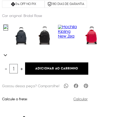
5% OFF NO PIX
180 DIAS DE GARANTIA
Cor original:
Bridal Rose
ADICIONAR AO CARRINHO
－
＋
Calcule o frete:
Calcular