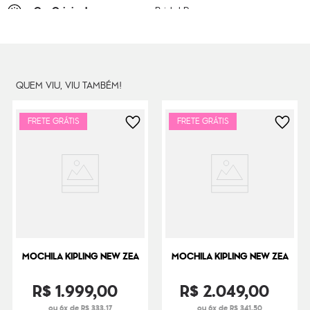
Cor Original
Bridal Rose
Dimensões
50
cm x
35
cm x
21
cm
Peso
2000
g
QUEM VIU, VIU TAMBÉM!
FRETE GRÁTIS
FRETE GRÁTIS
MOCHILA KIPLING NEW ZEA
MOCHILA KIPLING NEW ZEA
R$
1
.
999
,
00
R$
2
.
049
,
00
ou 6x de R$ 333,17
ou 6x de R$ 341,50