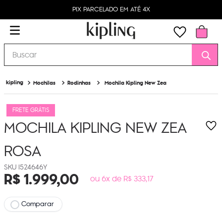
PIX PARCELADO EM ATÉ 4X
Buscar
Mochilas
Rodinhas
Mochila Kipling New Zea
FRETE GRÁTIS
MOCHILA KIPLING NEW ZEA
ROSA
I524646Y
R$
1
.
999
,
00
ou 6x de R$ 333,17
Comparar