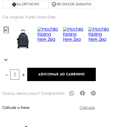
5% OFF NO PIX
180 DIAS DE GARANTIA
Cor original:
Funky Stars Emb
ADICIONAR AO CARRINHO
－
＋
Calcule o frete:
Calcular