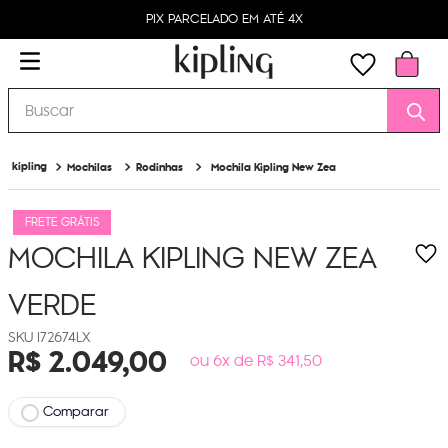
PIX PARCELADO EM ATÉ 4X
Buscar
Mochilas
Rodinhas
Mochila Kipling New Zea
FRETE GRÁTIS
MOCHILA KIPLING NEW ZEA
VERDE
I72674LX
R$
2
.
049
,
00
ou 6x de R$ 341,50
Comparar