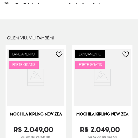
Cor Original
Funky Stars Emb
Dimensões
50
cm x
35
cm x
21
cm
Peso
2000
g
QUEM VIU, VIU TAMBÉM!
LANÇAMENTO
LANÇAMENTO
FRETE GRÁTIS
FRETE GRÁTIS
MOCHILA KIPLING NEW ZEA
MOCHILA KIPLING NEW ZEA
R$
2
.
049
,
00
R$
2
.
049
,
00
ou 6x de R$ 341,50
ou 6x de R$ 341,50