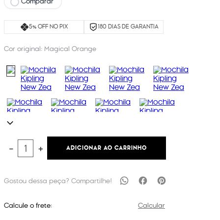
Comparar
5% OFF NO PIX
180 DIAS DE GARANTIA
Cor original:
Magical Orange
ADICIONAR AO CARRINHO
－
＋
Calcule o frete:
Calcular