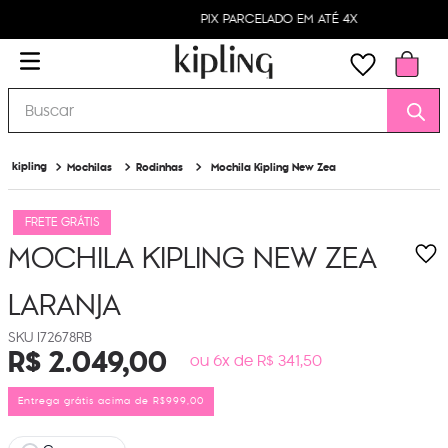
PIX PARCELADO EM ATÉ 4X
Buscar
Mochilas
Rodinhas
Mochila Kipling New Zea
FRETE GRÁTIS
MOCHILA KIPLING NEW ZEA
LARANJA
I72678RB
R$
2
.
049
,
00
ou 6x de R$ 341,50
Entrega grátis acima de R$999,00