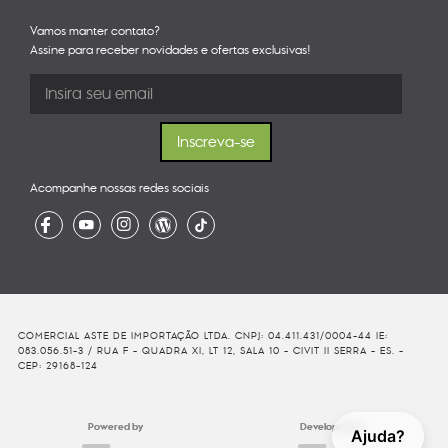
Vamos manter contato?
Assine para receber novidades e ofertas exclusivas!
Acompanhe nossas redes sociais
COMERCIAL ASTE DE IMPORTAÇÃO LTDA. CNPJ: 04.411.431/0004-44 IE:
083.056.51-3 / RUA F - QUADRA XI, LT 12, SALA 10 - CIVIT II SERRA - ES. -
CEP: 29168-124
Powered by
Developed By
Ajuda?