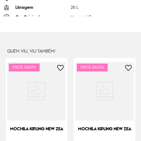
Litragem
26 L
Cor Original
Magical Orange
Dimensões
50
cm x
35
cm x
21
cm
Peso
2000
g
QUEM VIU, VIU TAMBÉM!
FRETE GRÁTIS
FRETE GRÁTIS
MOCHILA KIPLING NEW ZEA
MOCHILA KIPLING NEW ZEA