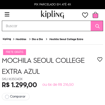
PIX PARCELADO EM ATÉ 4X
Buscar
Mochilas
Dia a Dia
Mochila Seoul College Extra
FRETE GRÁTIS
MOCHILA SEOUL COLLEGE
EXTRA
AZUL
I63504DX
R$
1
.
299
,
00
ou 6x de R$ 216,50
Comparar