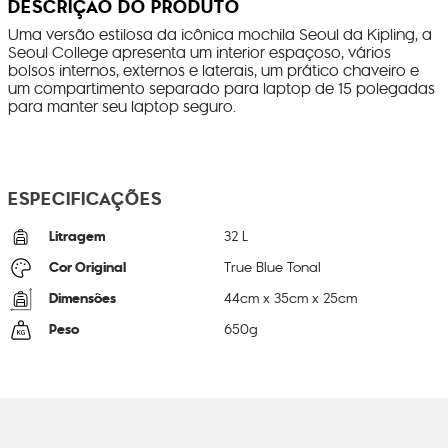
DESCRIÇÃO DO PRODUTO
Uma versão estilosa da icônica mochila Seoul da Kipling, a
Seoul College apresenta um interior espaçoso, vários
bolsos internos, externos e laterais, um prático chaveiro e
um compartimento separado para laptop de 15 polegadas
para manter seu laptop seguro.
ESPECIFICAÇÕES
Litragem
32 L
Cor Original
True Blue Tonal
Dimensões
44
cm x
35
cm x
25
cm
Peso
650
g