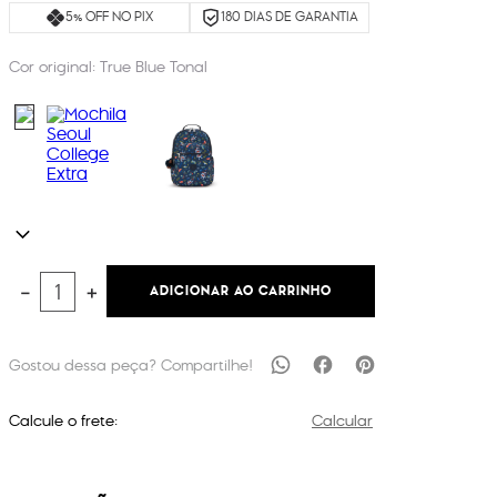
5% OFF NO PIX
180 DIAS DE GARANTIA
Cor original:
True Blue Tonal
ADICIONAR AO CARRINHO
－
＋
Calcule o frete:
Calcular