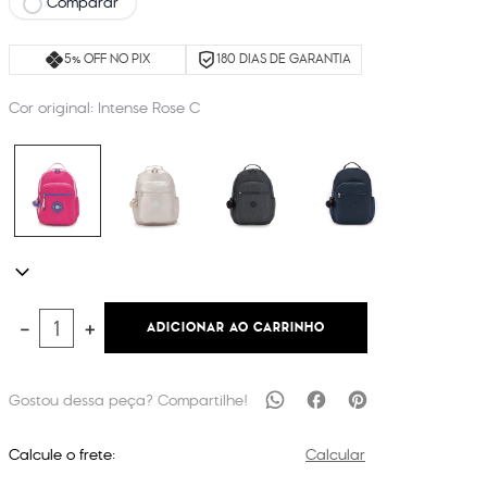
Comparar
5% OFF NO PIX
180 DIAS DE GARANTIA
Cor original:
Intense Rose C
ADICIONAR AO CARRINHO
－
＋
Calcule o frete:
Calcular