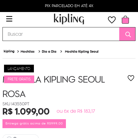
PIX PARCELADO EM ATÉ 4X
Buscar
Mochilas
Dia a Dia
Mochila Kipling Seoul
LANÇAMENTO
MOCHILA KIPLING SEOUL
FRETE GRÁTIS
ROSA
I43550PT
R$
1
.
099
,
00
ou 6x de R$ 183,17
Entrega grátis acima de R$999,00