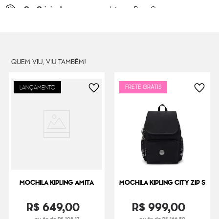
Cor Original
Intense Rose C
Dimensões
44
cm x
32
cm x
20
cm
Peso
1000
g
QUEM VIU, VIU TAMBÉM!
FRETE GRÁTIS
LANÇAMENTO
MOCHILA KIPLING AMITA
MOCHILA KIPLING CITY ZIP S
R$
649
,
00
R$
999
,
00