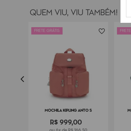
QUEM VIU, VIU TAMBÉM!
FRETE GRÁTIS
FRETE
RTABOO
MOCHILA KIPLING ANTO S
M
R$
999
,
00
ou 6x de R$ 166,50