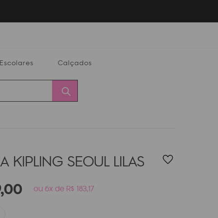
Escolares
Calçados
Calçados
Alterar
Minha
Conta
CEP
A KIPLING SEOUL
LILAS
9
,
00
ou 6x de R$ 183,17