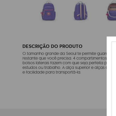
DESCRIÇÃO DO PRODUTO
O tamanho grande da Seoul te permite guardar 
restante que você precisa. 4 compartimentos princi
bolsos laterais fazem com que seja perfeita para 
estudos ou trabalho. A alça superior e alças de 
e facilidade para transportá-la.