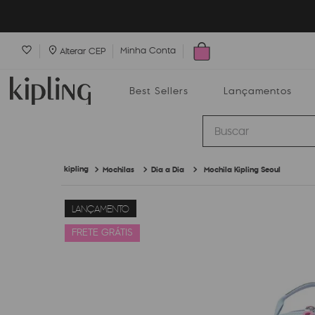
Minha Conta
Alterar CEP
Best Sellers
Lançamentos
Buscar
Mochilas
Dia a Dia
Mochila Kipling Seoul
Best Sellers
Lançamentos
Bolsas
LANÇAMENTO
FRETE GRÁTIS