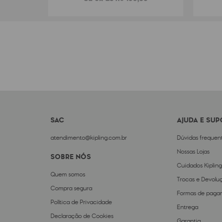
SAC
AJUDA E SU
atendimento@kipling.com.br
Dúvidas frequen
Nossas Lojas
SOBRE NÓS
Cuidados Kipling
Quem somos
Trocas e Devolu
Compra segura
Formas de paga
Política de Privacidade
Entrega
Declaração de Cookies
Garantia