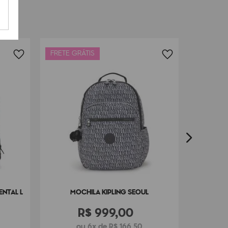
FRETE GRÁTIS
MOCHI
ENTAL L
MOCHILA KIPLING SEOUL
R$
999
,
00
ou 6x de R$ 166,50