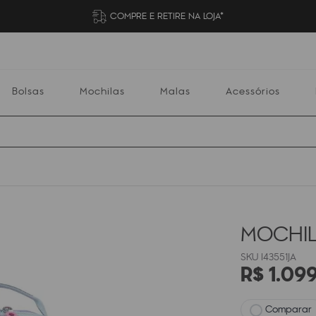
COMPRE E RETIRE NA LOJA*
Bolsas
Mochilas
Malas
Acessórios
Mochilas
Malas
Acessórios
Escolares
MOCHIL
I43551JA
R$
1
.
09
Comparar