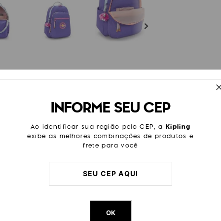
ESPECIFICAÇÕES
INFORME SEU CEP
não só um laptop, como todo o
Tamanho
Grande
pais, 3 zíperes frontais e 2
levar todo o necessário para
Cor
Lilás
Ao identificar sua região pelo CEP, a
Kipling
mochila também te dão conforto
exibe as melhores combinações de produtos e
Modelo
Seoul
frete para você
Sub Categoria
Escolar
Litragem
27 L
Cor Original
Iris Purp
Dimensões
44
cm x
OK
Peso
1000
g