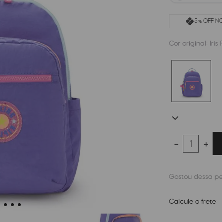
5% OFF NO
Cor original:
Iris
－
＋
Calcule o frete: