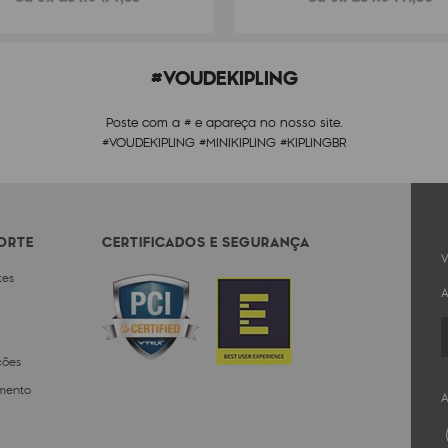
#VOUDEKIPLING
Poste com a # e apareça no nosso site.
#VOUDEKIPLING #MINIKIPLING #KIPLINGBR
PORTE
CERTIFICADOS E SEGURANÇA
V
tes
A
ções
mento
A