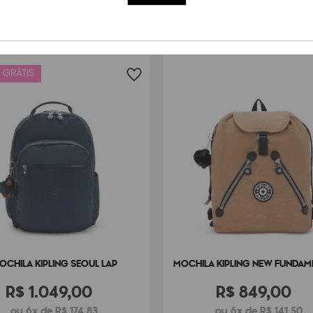
 GRÁTIS
OCHILA KIPLING SEOUL LAP
MOCHILA KIPLING NEW FUNDAM
R$
1
.
049
,
00
R$
849
,
00
ou 6x de R$ 174,83
ou 6x de R$ 141,50