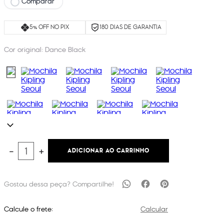
Comparar
5% OFF NO PIX
180 DIAS DE GARANTIA
Cor original:
Dance Black
ADICIONAR AO CARRINHO
－
＋
Calcule o frete:
Calcular