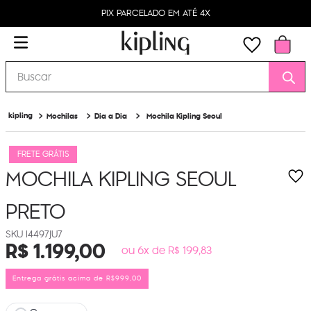
PIX PARCELADO EM ATÉ 4X
Buscar
Mochilas
Dia a Dia
Mochila Kipling Seoul
FRETE GRÁTIS
MOCHILA KIPLING SEOUL
PRETO
I4497JU7
R$
1
.
199
,
00
ou 6x de R$ 199,83
Entrega grátis acima de R$999,00