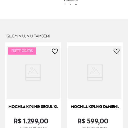
Trabalho
Viagem Curta
Litragem
27 L
Cor Original
Dance Black
Dimensões
44
cm x
32
cm x
20
cm
QUEM VIU, VIU TAMBÉM!
Peso
1000
g
FRETE GRÁTIS
MOCHILA KIPLING SEOUL XL
MOCHILA KIPLING DAMIEN L
R$
1
.
299
,
00
R$
599
,
00