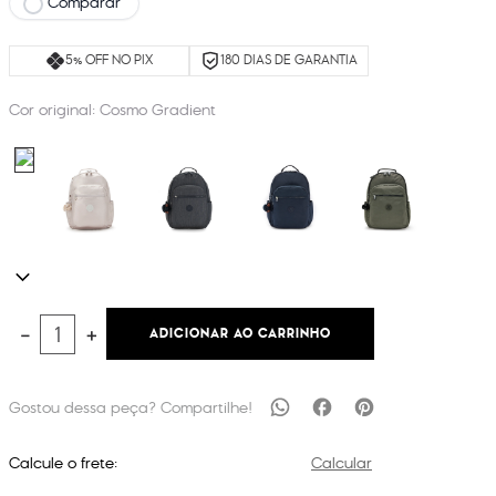
Comparar
5% OFF NO PIX
180 DIAS DE GARANTIA
Cor original:
Cosmo Gradient
ADICIONAR AO CARRINHO
－
＋
Calcule o frete:
Calcular