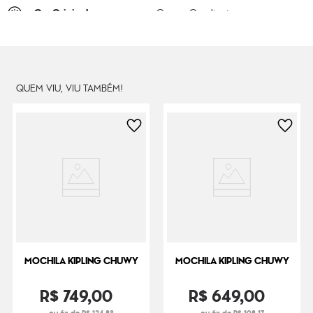
Cor Original
Cosmo Gradient
Dimensões
44
cm x
32
cm x
20
cm
Peso
1000
g
QUEM VIU, VIU TAMBÉM!
MOCHILA KIPLING CHUWY
MOCHILA KIPLING CHUWY
R$
749
,
00
R$
649
,
00