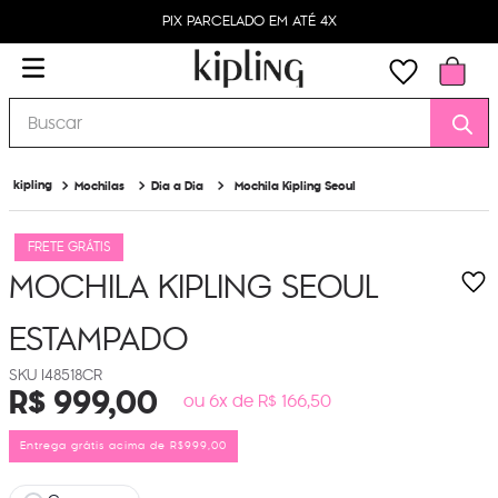
PIX PARCELADO EM ATÉ 4X
Buscar
Mochilas
Dia a Dia
Mochila Kipling Seoul
FRETE GRÁTIS
MOCHILA KIPLING SEOUL
ESTAMPADO
I48518CR
R$
999
,
00
ou 6x de R$ 166,50
Entrega grátis acima de R$999,00