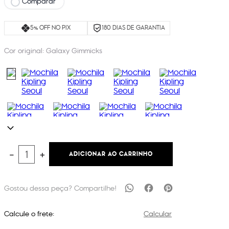
Comparar
5% OFF NO PIX
180 DIAS DE GARANTIA
Cor original:
Galaxy Gimmicks
ADICIONAR AO CARRINHO
－
＋
Calcule o frete:
Calcular