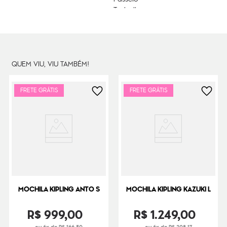
Trabalho
Litragem
27 L
Cor Original
Galaxy Gimmicks
Dimensões
44
cm x
32
cm x
20
cm
QUEM VIU, VIU TAMBÉM!
Peso
1000
g
FRETE GRÁTIS
FRETE GRÁTIS
MOCHILA KIPLING ANTO S
MOCHILA KIPLING KAZUKI L
R$
999
,
00
R$
1
.
249
,
00