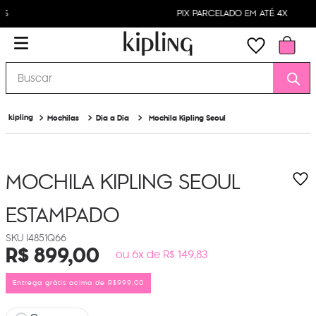
PIX PARCELADO EM ATÉ 4X
Buscar
Mochilas
Dia a Dia
Mochila Kipling Seoul
MOCHILA KIPLING SEOUL
ESTAMPADO
I4851Q66
R$
899
,
00
ou 6x de R$ 149,83
Entrega grátis acima de R$999,00