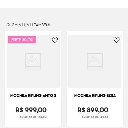
Dimensões
44
cm x
32
cm x
20
cm
Peso
1000
g
QUEM VIU, VIU TAMBÉM!
FRETE GRÁTIS
MOCHILA KIPLING ANTO S
MOCHILA KIPLING EZRA
R$
999
,
00
R$
899
,
00
ou 6x de R$ 166,50
ou 6x de R$ 149,83