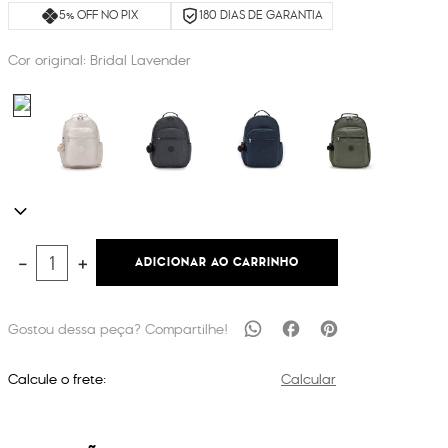
5% OFF NO PIX
180 DIAS DE GARANTIA
Cor original:
Bridal Lavender
ADICIONAR AO CARRINHO
－
＋
Calcule o frete:
Calcular