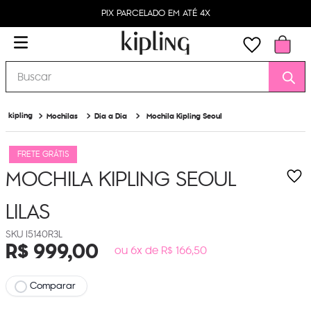
PIX PARCELADO EM ATÉ 4X
Buscar
Mochilas
Dia a Dia
Mochila Kipling Seoul
FRETE GRÁTIS
MOCHILA KIPLING SEOUL
LILAS
I5140R3L
R$
999
,
00
ou 6x de R$ 166,50
Comparar