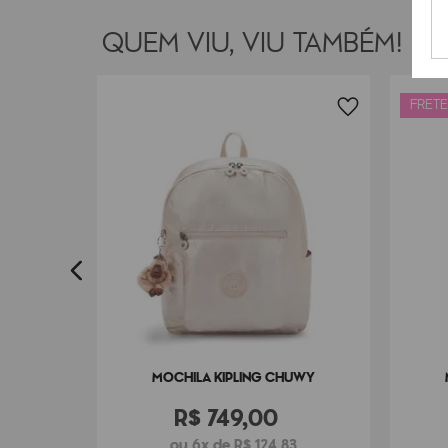
QUEM VIU, VIU TAMBÉM!
FRETE
IA M
7
MOCHILA KIPLING CHUWY
R$
749
,
00
ou 6x de R$ 124,83