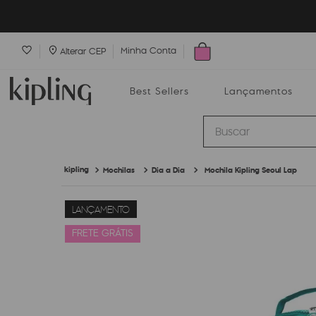
Minha Conta
Alterar CEP
Best Sellers
Lançamentos
Buscar
Mochilas
Dia a Dia
Mochila Kipling Seoul Lap
Best Sellers
Lançamentos
Bolsas
LANÇAMENTO
FRETE GRÁTIS