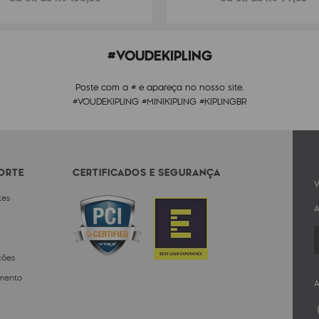
#VOUDEKIPLING
Poste com a # e apareça no nosso site.
#VOUDEKIPLING #MINIKIPLING #KIPLINGBR
PORTE
CERTIFICADOS E SEGURANÇA
V
tes
A
ções
mento
A