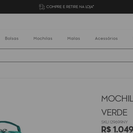
COMPRE E RETIRE NA LOJA*
Bolsas
Mochilas
Malas
Acessórios
Mochilas
Malas
Acessórios
Escolares
MOCHIL
VERDE
I29699NY
R$
1
.
049