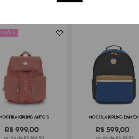
 GRÁTIS
MOCHILA KIPLING ANTO S
MOCHILA KIPLING DAMIEN 
R$
999
,
00
R$
599
,
00
ou 6x de R$ 166,50
ou 6x de R$ 99,83