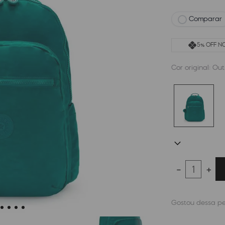
Comparar
5% OFF NO
Cor original:
Out
－
＋