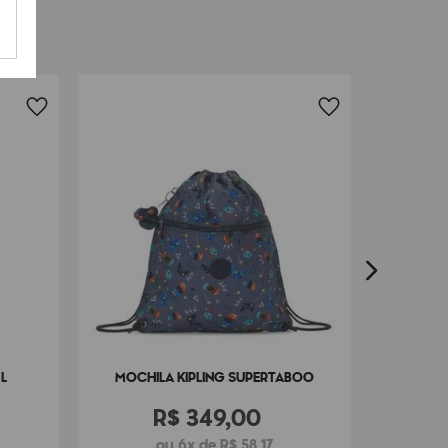
MO
L
MOCHILA KIPLING SUPERTABOO
R$
349
,
00
ou 6x de R$ 58,17