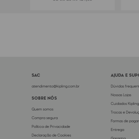
SAC
AJUDA E SU
atendimento@kipling.com.br
Dúvidas frequen
Nossas Lojas
SOBRE NÓS
Cuidados Kipling
Quem somos
Trocas e Devolu
Compra segura
Formas de paga
Política de Privacidade
Entrega
Declaração de Cookies
Garantia