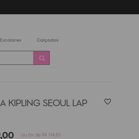
Escolares
Calçados
Calçados
Alterar
Minha
Conta
CEP
A KIPLING SEOUL LAP
,
00
ou 6x de R$ 174,83