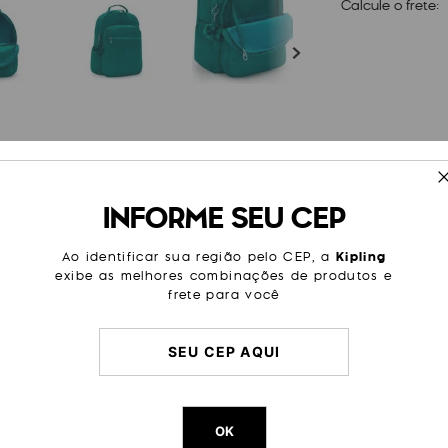
Calcule o frete:
ESPECIFICAÇÕES
INFORME SEU CEP
ra laptop de 15 polegadas
Tamanho
Grande
ém de diversos bolsos práticos
gn leve e alças ajustáveis ??a
Cor
Verde
Ao identificar sua região pelo CEP, a
Kipling
exibe as melhores combinações de produtos e
Sub Categoria
Dia a Di
frete para você
Passeio
Trabalh
Litragem
27 L
Cor Original
Outspok
Dimensões
44
cm x
OK
Peso
1000
g