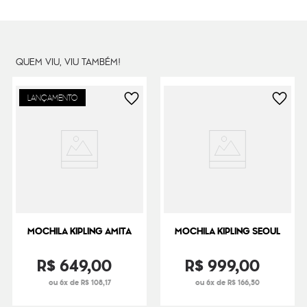
Cor Original
Pink Swirl Bem
Dimensões
44
cm x
35
cm x
20
cm
Peso
1000
g
QUEM VIU, VIU TAMBÉM!
LANÇAMENTO
MOCHILA KIPLING AMITA
MOCHILA KIPLING SEOUL
R$
649
,
00
R$
999
,
00
ou 6x de R$ 108,17
ou 6x de R$ 166,50