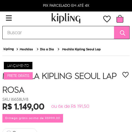
PIX PARCELADO EM ATÉ 4X
Buscar
Mochilas
Dia a Dia
Mochila Kipling Seoul Lap
LANÇAMENTO
MOCHILA KIPLING SEOUL LAP
FRETE GRÁTIS
ROSA
I6658UV8
R$
1
.
149
,
00
ou 6x de R$ 191,50
Entrega grátis acima de R$999,00