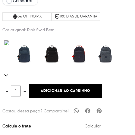
Comparar
5% OFF NO PIX
180 DIAS DE GARANTIA
Cor original:
Pink Swirl Bem
ADICIONAR AO CARRINHO
－
＋
Calcule o frete:
Calcular