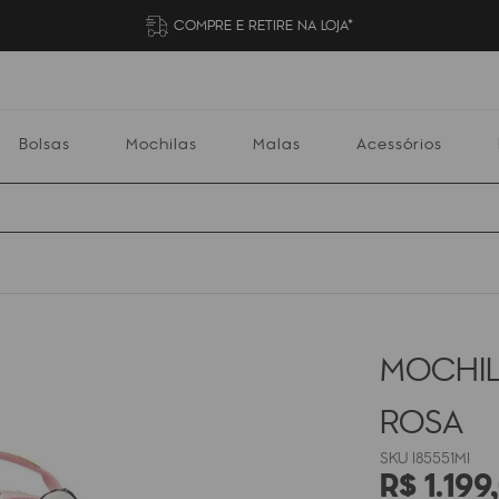
COMPRE E RETIRE NA LOJA*
Bolsas
Mochilas
Malas
Acessórios
Mochilas
Malas
Acessórios
Escolares
MOCHIL
ROSA
I85551MI
R$
1
.
199
,