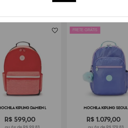
FRETE GRÁTIS
MOCHILA KIPLING DAMIEN L
MOCHILA KIPLING SEOUL
R$
599
,
00
R$
1
.
079
,
00
ou 6x de R$ 99,83
ou 6x de R$ 179,83