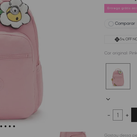
Entrega grátis a
Comparar
5% OFF NO
Cor original:
Pin
－
＋