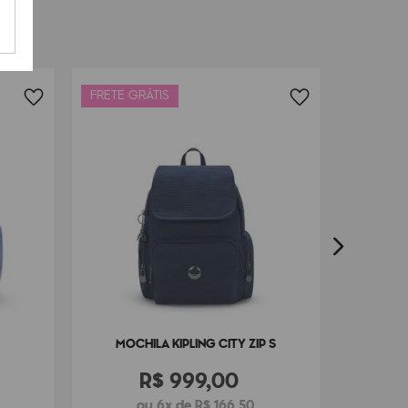
FRETE GRÁTIS
FRETE G
MOCHI
MOCHILA KIPLING CITY ZIP S
R$
999
,
00
ou 6x de R$ 166,50