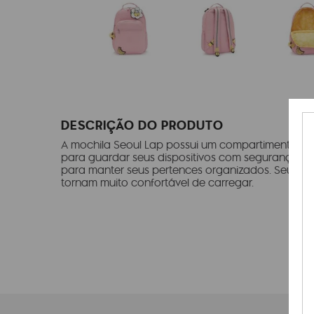
DESCRIÇÃO DO PRODUTO
A mochila Seoul Lap possui um compartimento pa
para guardar seus dispositivos com segurança, al
para manter seus pertences organizados. Seu desi
tornam muito confortável de carregar.