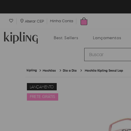
Minha Conta
Alterar CEP
Best Sellers
Lançamentos
Buscar
Mochilas
Dia a Dia
Mochila Kipling Seoul Lap
Best Sellers
Lançamentos
Bolsas
LANÇAMENTO
FRETE GRÁTIS