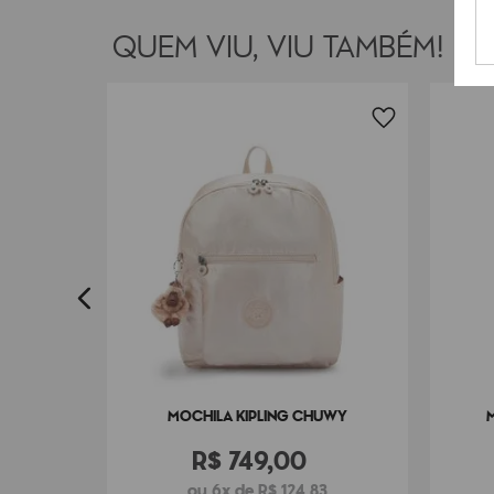
QUEM VIU, VIU TAMBÉM!
LIA
3
MOCHILA KIPLING CHUWY
R$
749
,
00
ou 6x de R$ 124,83