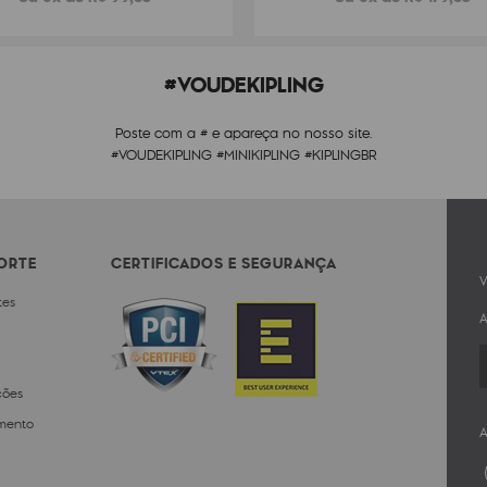
#VOUDEKIPLING
Poste com a # e apareça no nosso site.
#VOUDEKIPLING #MINIKIPLING #KIPLINGBR
PORTE
CERTIFICADOS E SEGURANÇA
V
tes
A
ções
mento
A