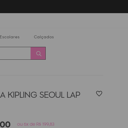
Escolares
Calçados
Calçados
Alterar
Minha
Conta
CEP
A KIPLING SEOUL LAP
00
ou 6x de R$ 199,83