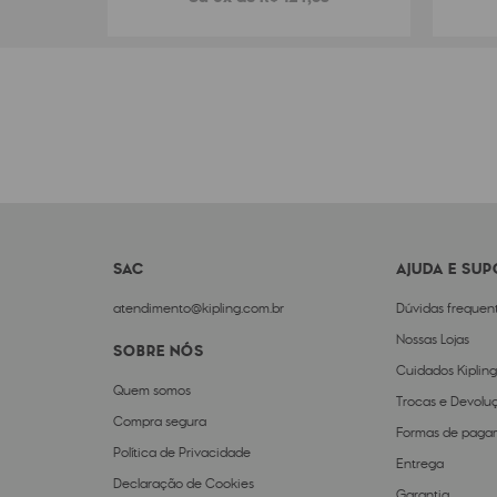
SAC
AJUDA E SU
atendimento@kipling.com.br
Dúvidas frequen
Nossas Lojas
SOBRE NÓS
Cuidados Kipling
Quem somos
Trocas e Devolu
Compra segura
Formas de paga
Política de Privacidade
Entrega
Declaração de Cookies
Garantia