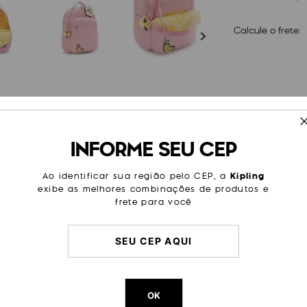
Calcule o frete:
ESPECIFICAÇÕES
INFORME SEU CEP
ra laptop de 15 polegadas
Tamanho
Grande
ém de diversos bolsos práticos
gn leve e alças ajustáveis ??a
Cor
Rosa
Ao identificar sua região pelo CEP, a
Kipling
exibe as melhores combinações de produtos e
Sub Categoria
Dia a Di
frete para você
Passeio
Trabalh
Litragem
27 L
Cor Original
Pink Dai
Dimensões
44
cm x
OK
Peso
1000
g