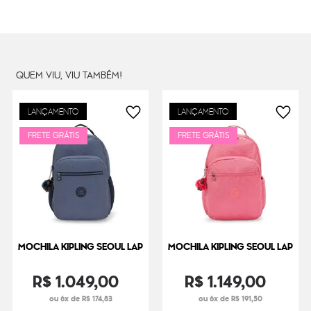
Cor Original
Bronze Pink Met
Dimensões
45
cm x
34
cm x
23
cm
Peso
1000
g
QUEM VIU, VIU TAMBÉM!
LANÇAMENTO
LANÇAMENTO
FRETE GRÁTIS
FRETE GRÁTIS
MOCHILA KIPLING SEOUL LAP
MOCHILA KIPLING SEOUL LAP
R$
1
.
049
,
00
R$
1
.
149
,
00
ou 6x de R$ 174,83
ou 6x de R$ 191,50