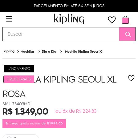
PARCELAMENTO EM ATÉ 6X SEM JUROS
Buscar
Mochilas
Dia a Dia
Mochila Kipling Seoul Xl
LANÇAMENTO
MOCHILA KIPLING SEOUL XL
FRETE GRÁTIS
ROSA
I73403MD
R$
1
.
349
,
00
ou 6x de R$ 224,83
Entrega grátis acima de R$999,00