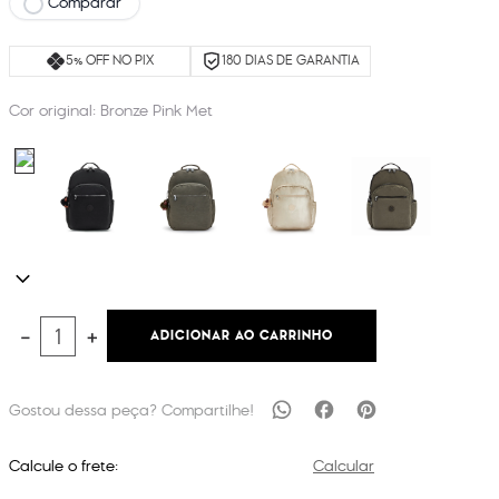
Comparar
5% OFF NO PIX
180 DIAS DE GARANTIA
Cor original:
Bronze Pink Met
ADICIONAR AO CARRINHO
－
＋
Calcule o frete:
Calcular