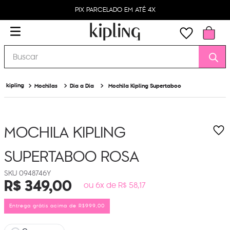
PIX PARCELADO EM ATÉ 4X
Buscar
Mochilas
Dia a Dia
Mochila Kipling Supertaboo
MOCHILA KIPLING
SUPERTABOO
ROSA
0948746Y
R$
349
,
00
ou 6x de R$ 58,17
Entrega grátis acima de R$999,00