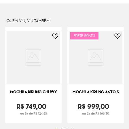
Dimensões
45
cm x
40
cm x
1
cm
Peso
240
g
QUEM VIU, VIU TAMBÉM!
FRETE GRÁTIS
MOCHILA KIPLING CHUWY
MOCHILA KIPLING ANTO S
R$
749
,
00
R$
999
,
00
ou 6x de R$ 124,83
ou 6x de R$ 166,50