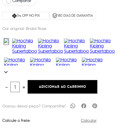
Comparar
5% OFF NO PIX
180 DIAS DE GARANTIA
Cor original:
Bridal Rose
ADICIONAR AO CARRINHO
－
＋
Calcule o frete:
Calcular