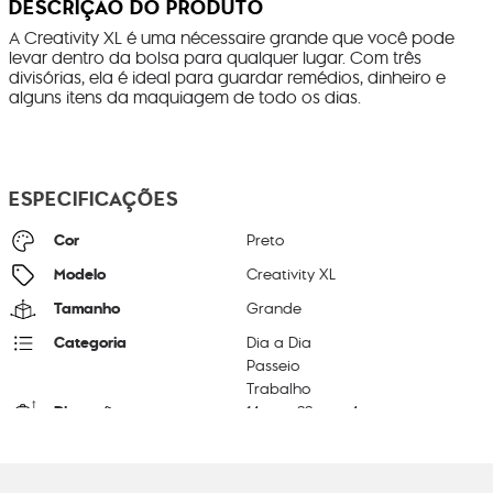
DESCRIÇÃO DO PRODUTO
A Creativity XL é uma nécessaire grande que você pode
levar dentro da bolsa para qualquer lugar. Com três
divisórias, ela é ideal para guardar remédios, dinheiro e
alguns itens da maquiagem de todo os dias.
ESPECIFICAÇÕES
Cor
Preto
Modelo
Creativity XL
Tamanho
Grande
Categoria
Dia a Dia
Passeio
Trabalho
Dimensões
14
cm x
22
cm x
4
cm
Peso
10
g