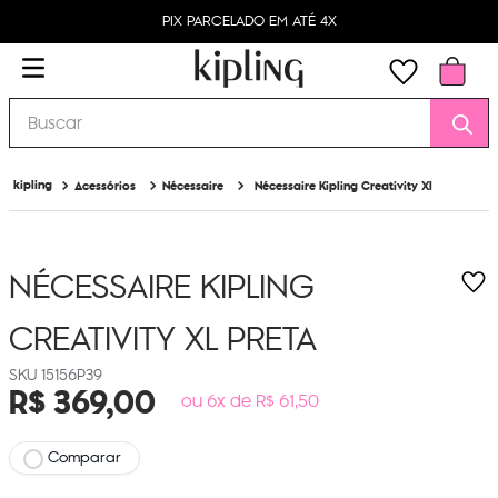
PIX PARCELADO EM ATÉ 4X
Buscar
Acessórios
Nécessaire
Nécessaire Kipling Creativity Xl
NÉCESSAIRE KIPLING
CREATIVITY XL
PRETA
15156P39
R$
369
,
00
ou 6x de R$ 61,50
Comparar