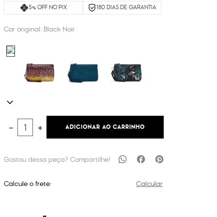
5% OFF NO PIX
180 DIAS DE GARANTIA
Cor original:
Black Noir
ADICIONAR AO CARRINHO
－
＋
Calcule o frete:
Calcular