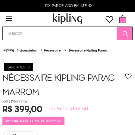
PIX PARCELADO EM ATÉ 4X
Buscar
Acessórios
Nécessaire
Nécessaire Kipling Parac
LANÇAMENTO
NÉCESSAIRE KIPLING PARAC
MARROM
I28871NA
R$
399
,
00
ou 6x de R$ 66,50
Entrega grátis acima de R$999,00