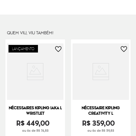
Dimensões
17
cm x
22
cm x
10
cm
Peso
20
g
QUEM VIU, VIU TAMBÉM!
LANÇAMENTO
NÉCESSAIRES KIPLING IAKA L
NÉCESSAIRE KIPLING
WRISTLET
CREATIVITY L
R$
449
,
00
R$
359
,
00
ou 6x de R$ 74,83
ou 6x de R$ 59,83