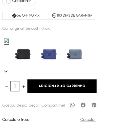
Comparar
5% OFF NO PIX
180 DIAS DE GARANTIA
Cor original:
Smooth Khaki
ADICIONAR AO CARRINHO
－
＋
Calcule o frete:
Calcular