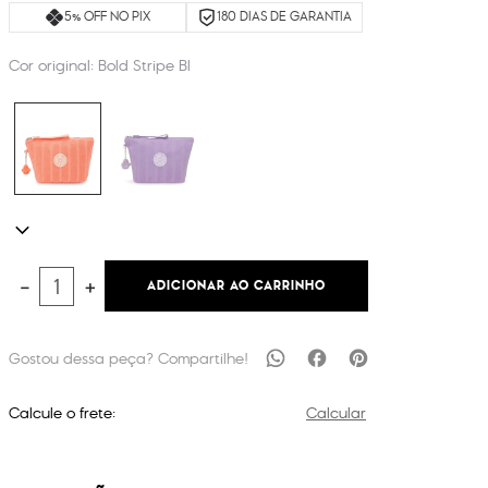
5% OFF NO PIX
180 DIAS DE GARANTIA
Cor original:
Bold Stripe Bl
ADICIONAR AO CARRINHO
－
＋
Calcule o frete:
Calcular