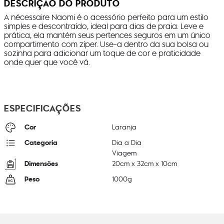
DESCRIÇÃO DO PRODUTO
A nécessaire Naomi é o acessório perfeito para um estilo
simples e descontraído, ideal para dias de praia. Leve e
prática, ela mantém seus pertences seguros em um único
compartimento com zíper. Use-a dentro da sua bolsa ou
sozinha para adicionar um toque de cor e praticidade
onde quer que você vá.
ESPECIFICAÇÕES
Cor
Laranja
Categoria
Dia a Dia
Viagem
Dimensões
20
cm x
32
cm x
10
cm
Peso
1000
g