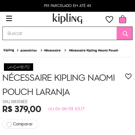
PIX PARCELADO EM ATÉ 4X
Buscar
Acessórios
Nécessaire
Nécessaire Kipling Naomi Pouch
LANÇAMENTO
NÉCESSAIRE KIPLING NAOMI
POUCH
LARANJA
I88358EE
R$
379
,
00
ou 6x de R$ 63,17
Comparar