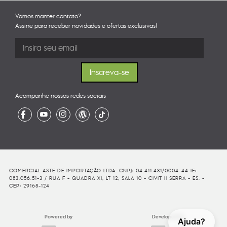
Vamos manter contato?
Assine para receber novidades e ofertas exclusivas!
Acompanhe nossas redes sociais
COMERCIAL ASTE DE IMPORTAÇÃO LTDA. CNPJ: 04.411.431/0004-44 IE:
083.056.51-3 / RUA F - QUADRA XI, LT 12, SALA 10 - CIVIT II SERRA - ES. -
CEP: 29168-124
Powered by
Developed By
Ajuda?