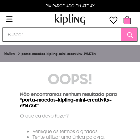
PIX PARCELADO EM ATÉ 4X
Buscar
porta-moedas-kipling-mini-creativity-i91473it
OOPS!
Não encontramos nenhum resultado para
"
porta-moedas-kipling-mini-creativity-
i91473it
"
O que eu devo fazer?
Verifique os termos digitados.
Tente utilizar uma única palavra.