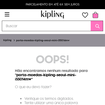
PARCELAMENTO EM ATÉ 6X SEM JUROS
Buscar
porta-moedas-kipling-seoul-mini-i55014mw
OOPS!
Não encontramos nenhum resultado para
"
porta-moedas-kipling-seoul-mini-
i55014mw
"
O que eu devo fazer?
Verifique os termos digitados.
Tente utilizar uma única palavra.