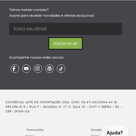
Vamos manter contato?
Assine para receber novidades e ofertas exclusivas!
Acompanhe nossas redes sociais
COMERCIAL ASTE DE IMPORTAÇÃO LTDA. CNPJ: 04.411.431/0004-44 IE:
083.056.51-3 / RUA F - QUADRA XI, LT 12, SALA 10 - CIVIT II SERRA - ES. -
CEP: 29168-124
Powered by
Developed By
Ajuda?