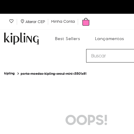
Minha Conta
Alterar CEP
Best Sellers
Lançamentos
Buscar
porta-moedas-kipling-seoul-mini-i5501x81
Best Sellers
Lançamentos
Bolsas
OOPS!