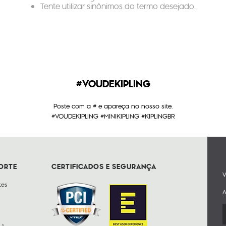
Tente utilizar sinônimos do termo desejado.
#VOUDEKIPLING
Poste com a # e apareça no nosso site.
#VOUDEKIPLING #MINIKIPLING #KIPLINGBR
PORTE
CERTIFICADOS E SEGURANÇA
V
tes
A