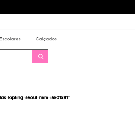
Escolares
Calçados
Calçados
Alterar
Minha
Conta
CEP
s-kipling-seoul-mini-i5501x81
"