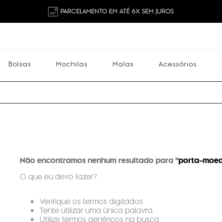
PARCELAMENTO EM ATÉ 6X SEM JUROS
Bolsas
Mochilas
Malas
Acessórios
Mochilas
Malas
Acessórios
Escolares
Não encontramos nenhum resultado para "
porta-moeda
O que eu devo fazer?
Verifique os termos digitados.
Tente utilizar uma única palavra.
Utilize termos genéricos na busca.