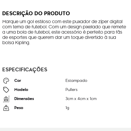
DESCRIÇÃO DO PRODUTO
Marque um gol estiloso com este puxador de zíper digital
com tema de futebol. Com um design pixelado que remete
a uma bola de futebol, este acessório é perfeito para fãs
de esportes que querem dar um toque divertido à sua
bolsa Kipling.
ESPECIFICAÇÕES
Cor
Estampado
Modelo
Pullers
Dimensões
3
cm x
4
cm x
1
cm
Peso
1
g