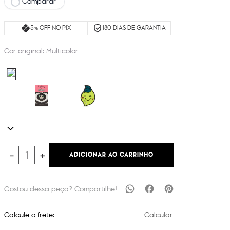
Comparar
5% OFF NO PIX
180 DIAS DE GARANTIA
Cor original:
Multicolor
ADICIONAR AO CARRINHO
－
＋
Calcule o frete:
Calcular