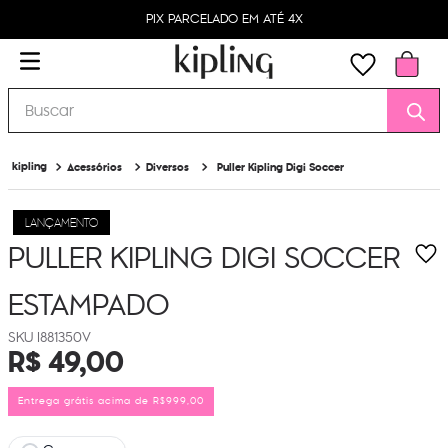
PIX PARCELADO EM ATÉ 4X
Buscar
Acessórios
Diversos
Puller Kipling Digi Soccer
LANÇAMENTO
PULLER KIPLING DIGI SOCCER
ESTAMPADO
I881350V
R$
49
,
00
Entrega grátis acima de R$999,00