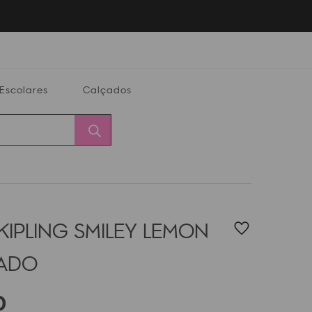
Escolares
Calçados
Calçados
Alterar
Minha
Conta
CEP
KIPLING SMILEY LEMON
PADO
0