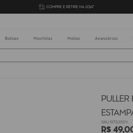
COMPRE E RETIRE NA LOJA*
Bolsas
Mochilas
Malas
Acessórios
Mochilas
Malas
Acessórios
Escolares
PULLER 
ESTAM
I975050V
R$
49
,
0