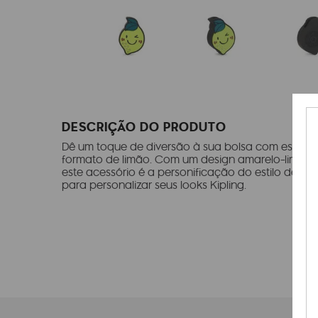
DESCRIÇÃO DO PRODUTO
Dê um toque de diversão à sua bolsa com este pu
formato de limão. Com um design amarelo-limão vi
este acessório é a personificação do estilo descont
para personalizar seus looks Kipling.