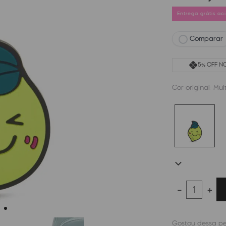
Entrega grátis a
Comparar
5% OFF NO
Cor original:
Mult
－
＋