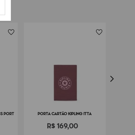
PORTA PA
SS PORT
PORTA CARTÃO KIPLING ITTA
R$
169
,
00