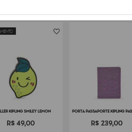
AMENTO
LLER KIPLING SMILEY LEMON
PORTA PASSAPORTE KIPLING PA
R$
49
,
00
R$
239
,
00