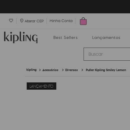
Minha Conta
Alterar CEP
Best Sellers
Lançamentos
Buscar
Acessórios
Diversos
Puller Kipling Smiley Lemon
Best Sellers
Lançamentos
Bolsas
LANÇAMENTO