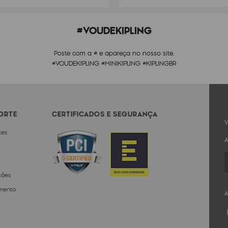
#VOUDEKIPLING
Poste com a # e apareça no nosso site.
#VOUDEKIPLING #MINIKIPLING #KIPLINGBR
PORTE
CERTIFICADOS E SEGURANÇA
V
tes
A
ções
mento
A