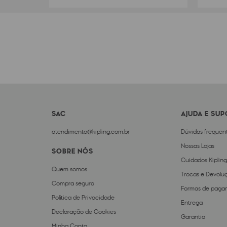
SAC
AJUDA E SU
atendimento@kipling.com.br
Dúvidas frequen
Nossas Lojas
SOBRE NÓS
Cuidados Kipling
Quem somos
Trocas e Devolu
Compra segura
Formas de paga
Política de Privacidade
Entrega
Declaração de Cookies
Garantia
Minha Conta