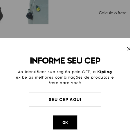
Calcule o frete:
ESPECIFICAÇÕES
INFORME SEU CEP
xador de zíper Smiley em
Cor
Estamp
brante e um sorriso travesso,
raído e divertido. Perfeito
Modelo
Pullers
Ao identificar sua região pelo CEP, a
Kipling
exibe as melhores combinações de produtos e
Categoria
Dia a Di
frete para você
Escolar
Dimensões
3
cm x
4
Peso
1
g
OK