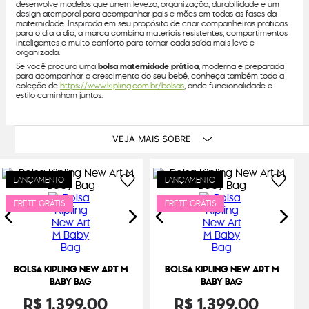
desenvolve modelos que unem leveza, organização, durabilidade e um
design atemporal para acompanhar pais e mães em todas as fases da
maternidade. Inspirada em seu propósito de criar companheiras práticas
para o dia a dia, a marca combina materiais resistentes, compartimentos
inteligentes e muito conforto para tornar cada saída mais leve e
organizada.
Se você procura uma
bolsa maternidade prática
, moderna e preparada
para acompanhar o crescimento do seu bebê, conheça também toda a
coleção de
https://www.kipling.com.br/bolsas
, onde funcionalidade e
estilo caminham juntos.
VEJA MAIS SOBRE
LANÇAMENTO
LANÇAMENTO
FRETE GRÁTIS
FRETE GRÁTIS
BOLSA KIPLING NEW ART M
BOLSA KIPLING NEW ART M
BABY BAG
BABY BAG
R$
1
.
399
,
00
R$
1
.
399
,
00