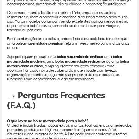
contemporâneo, materiais de alta qualidade e organização inteligente.
Os compartimentos facilitam a rotina diária, enquanto os tecidos
resistentes ajudam a preservar a aparência da bolsa mesmo após muito
uso. Muitos modelos continuam sendo excelentes companheiros mesmo
depois que o bebê cresce, tornando-se ótimas bolsas para viagens,
trabalho ou passeios.
Essa combinação entre beleza, praticidade e durabilidade faz com que
uma
bolsa maternidade premium
seja um investimento para muitos anos
de uso.
Seja para quem procura uma
bolsa maternidade estilosa
, uma
bolsa
maternidade moderna
, uma
bolsa maternidade resistente
ou uma
bolsa
maternidade durável
, a Kipling oferece soluções pensadas para
acompanhar cada nova descoberta da maternidade com leveza,
organização e conforto, seguindo sua proposta de criar acessórios
funcionais que acompanham a vida em movimento.
→ Perguntas Frequentes
(F.A.Q.)
O que levar na bolsa maternidade para o bebê?
O ideal é incluir fraldas, roupas extras, mantas, toalhas, lenços umedecidos,
pomadas, produtos de higiene, mamadeiras (quando necessário),
chupetas e documentos do bebê. A lista pode variar conforme o tempo
de permanência e a idade da criança.