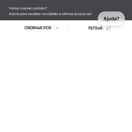
Vamos manter contato?
Assine para receber novidades e ofertas exclusivas!
Ajuda?
Acompanhe nossas redes sociais
COMERCIAL ASTE DE IMPORTAÇÃO LTDA. CNPJ: 04.411.431/0004-44 IE:
083.056.51-3 / RUA F - QUADRA XI, LT 12, SALA 10 - CIVIT II SERRA - ES. -
CEP: 29168-124
Powered by
Developed By