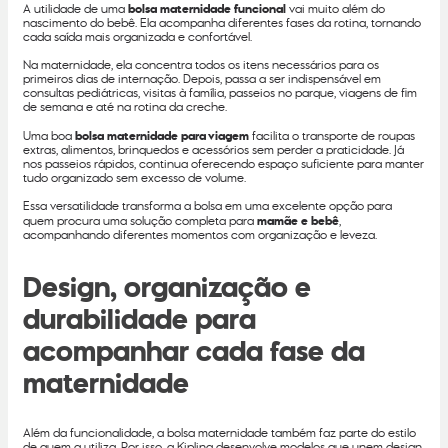
A utilidade de uma
bolsa maternidade funcional
vai muito além do
nascimento do bebê. Ela acompanha diferentes fases da rotina, tornando
cada saída mais organizada e confortável.
Na maternidade, ela concentra todos os itens necessários para os
primeiros dias de internação. Depois, passa a ser indispensável em
consultas pediátricas, visitas à família, passeios no parque, viagens de fim
de semana e até na rotina da creche.
Uma boa
bolsa maternidade para viagem
facilita o transporte de roupas
extras, alimentos, brinquedos e acessórios sem perder a praticidade. Já
nos passeios rápidos, continua oferecendo espaço suficiente para manter
tudo organizado sem excesso de volume.
Essa versatilidade transforma a bolsa em uma excelente opção para
quem procura uma solução completa para
mamãe e bebê
,
acompanhando diferentes momentos com organização e leveza.
Design, organização e
durabilidade para
acompanhar cada fase da
maternidade
Além da funcionalidade, a bolsa maternidade também faz parte do estilo
de quem a utiliza. Por isso, a Kipling desenvolve modelos que unem design