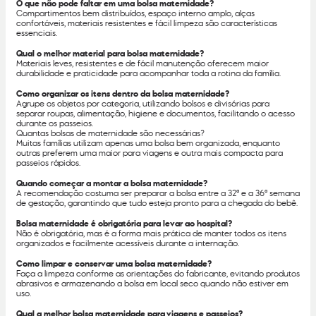
O que não pode faltar em uma bolsa maternidade?
Compartimentos bem distribuídos, espaço interno amplo, alças
confortáveis, materiais resistentes e fácil limpeza são características
essenciais.
Qual o melhor material para bolsa maternidade?
Materiais leves, resistentes e de fácil manutenção oferecem maior
durabilidade e praticidade para acompanhar toda a rotina da família.
Como organizar os itens dentro da bolsa maternidade?
Agrupe os objetos por categoria, utilizando bolsos e divisórias para
separar roupas, alimentação, higiene e documentos, facilitando o acesso
durante os passeios.
Quantas bolsas de maternidade são necessárias?
Muitas famílias utilizam apenas uma bolsa bem organizada, enquanto
outras preferem uma maior para viagens e outra mais compacta para
passeios rápidos.
Quando começar a montar a bolsa maternidade?
A recomendação costuma ser preparar a bolsa entre a 32ª e a 36ª semana
de gestação, garantindo que tudo esteja pronto para a chegada do bebê.
Bolsa maternidade é obrigatória para levar ao hospital?
Não é obrigatória, mas é a forma mais prática de manter todos os itens
organizados e facilmente acessíveis durante a internação.
Como limpar e conservar uma bolsa maternidade?
Faça a limpeza conforme as orientações do fabricante, evitando produtos
abrasivos e armazenando a bolsa em local seco quando não estiver em
uso.
Qual a melhor bolsa maternidade para viagens e passeios?