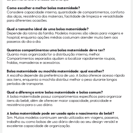
Como escolher a melhor bolsa maternidade?
Considere capacidade interna, quantidade de compartimentos, conforto
das alças, resistência dos materiais, facilidade de limpeza e versatilidade
para diferentes ocasiões.
Qual o tamanho ideal de uma bolsa maternidade?
Depende da rotina da família. Modelos maiores são ideais para viagens e
hospital, enquanto opções médias costumam atender muito bem aos
passeios do dia a dia.
Quantos compartimentos uma bolsa maternidade deve ter?
Quanto mais organizada for a distribuição interna, melhor.
Compartimentos separados ajudam a localizar rapidamente roupas,
fraldas, mamadeiras e acessórios.
Bolsa maternidade ou mochila maternidade: qual escolher?
A escolha depende da preferência de uso. A bolsa oferece acesso rápido
aos itens, enquanto a mochila distribui melhor o peso durante longos
períodos de transporte.
Qual a diferença entre bolsa maternidade e bolsa comum?
A bolsa maternidade possui compartimentos específicos para organizar
itens do bebê, além de oferecer maior capacidade, praticidade e
resistência para o uso diário.
A bolsa maternidade pode ser usada após o nascimento do bebê?
Sim. Muitos modelos continuam sendo utilizados em viagens, passeios,
trabalho ou como bolsas de uso diário devido ao seu design versátil e
excelente capacidade de organização.