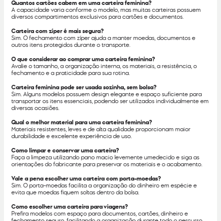
Quantos cartões cabem em uma carteira feminina?
A capacidade varia conforme o modelo, mas muitas carteiras possuem
diversos compartimentos exclusivos para cartões e documentos.
Carteira com zíper é mais segura?
Sim. O fechamento com zíper ajuda a manter moedas, documentos e
outros itens protegidos durante o transporte.
O que considerar ao comprar uma carteira feminina?
Avalie o tamanho, a organização interna, os materiais, a resistência, o
fechamento e a praticidade para sua rotina.
Carteira feminina pode ser usada sozinha, sem bolsa?
Sim. Alguns modelos possuem design elegante e espaço suficiente para
transportar os itens essenciais, podendo ser utilizados individualmente em
diversas ocasiões.
Qual o melhor material para uma carteira feminina?
Materiais resistentes, leves e de alta qualidade proporcionam maior
durabilidade e excelente experiência de uso.
Como limpar e conservar uma carteira?
Faça a limpeza utilizando pano macio levemente umedecido e siga as
orientações do fabricante para preservar os materiais e o acabamento.
Vale a pena escolher uma carteira com porta-moedas?
Sim. O porta-moedas facilita a organização do dinheiro em espécie e
evita que moedas fiquem soltas dentro da bolsa.
Como escolher uma carteira para viagens?
Prefira modelos com espaço para documentos, cartões, dinheiro e
fechamento seguro, facilitando a organização durante todo o percurso.