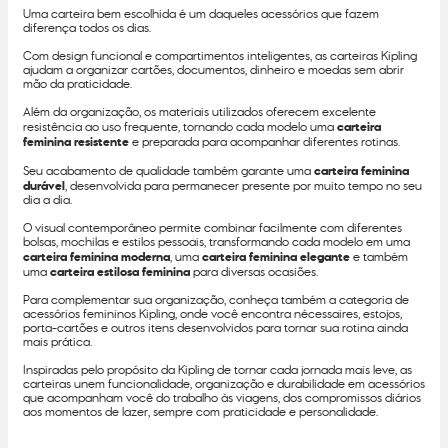
Uma carteira bem escolhida é um daqueles acessórios que fazem
diferença todos os dias.
Com design funcional e compartimentos inteligentes, as carteiras Kipling
ajudam a organizar cartões, documentos, dinheiro e moedas sem abrir
mão da praticidade.
Além da organização, os materiais utilizados oferecem excelente
resistência ao uso frequente, tornando cada modelo uma
carteira
feminina resistente
e preparada para acompanhar diferentes rotinas.
Seu acabamento de qualidade também garante uma
carteira feminina
durável
, desenvolvida para permanecer presente por muito tempo no seu
dia a dia.
O visual contemporâneo permite combinar facilmente com diferentes
bolsas, mochilas e estilos pessoais, transformando cada modelo em uma
carteira feminina moderna
, uma
carteira feminina elegante
e também
uma
carteira estilosa feminina
para diversas ocasiões.
Para complementar sua organização, conheça também a categoria de
acessórios femininos Kipling, onde você encontra nécessaires, estojos,
porta-cartões e outros itens desenvolvidos para tornar sua rotina ainda
mais prática.
Inspiradas pelo propósito da Kipling de tornar cada jornada mais leve, as
carteiras unem funcionalidade, organização e durabilidade em acessórios
que acompanham você do trabalho às viagens, dos compromissos diários
aos momentos de lazer, sempre com praticidade e personalidade.