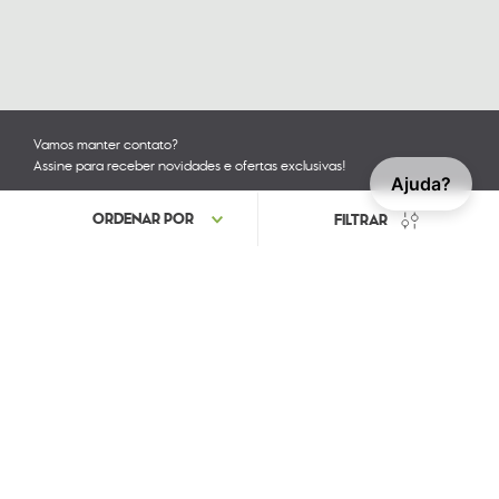
Vamos manter contato?
Assine para receber novidades e ofertas exclusivas!
Ajuda?
Acompanhe nossas redes sociais
COMERCIAL ASTE DE IMPORTAÇÃO LTDA. CNPJ: 04.411.431/0004-44 IE: