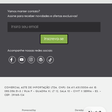
Vamos manter contato?
Assine para receber novidades e ofertas exclusivas!
Acompanhe nossas redes sociais
COMERCIAL ASTE DE IMPORTAÇÃO LTDA. CNPJ: 04.411.431/0004-44 IE:
083.056.51-3 / RUA F - QUADRA XI, LT 12, SALA 10 - CIVIT II SERRA - ES. -
CEP: 29168-124
Powered by
Developed By