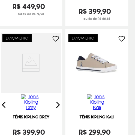
R$
449
,
90
R$
399
,
90
ou 6x de R$ 74,98
ou 6x de R$ 66,65
LANÇAMENTO
LANÇAMENTO
TÊNIS KIPLING DREY
TÊNIS KIPLING KALI
R$
399
,
90
R$
299
,
90