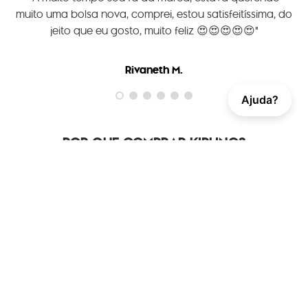
muito uma bolsa nova, comprei, estou satisfeitíssima, do
jeito que eu gosto, muito feliz 😍😍😍😍😍"
Rivaneth M.
Ajuda?
POR QUE COMPRAR KIPLING?
Praticidade de encontrar as
Peças únicas para destacar
últimas tendências com
seu estilo.