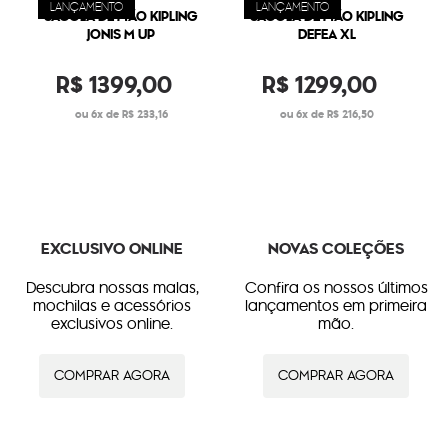
LANÇAMENTO
LANÇAMENTO
SACOLA DE MÃO KIPLING
SACOLA DE MÃO KIPLING
JONIS M UP
DEFEA XL
R$
1399
,
00
R$
1299
,
00
6
R$
233
,
16
6
R$
216
,
50
EXCLUSIVO ONLINE
NOVAS COLEÇÕES
Descubra nossas malas,
Confira os nossos últimos
mochilas e acessórios
lançamentos em primeira
exclusivos online.
mão.
COMPRAR AGORA
COMPRAR AGORA