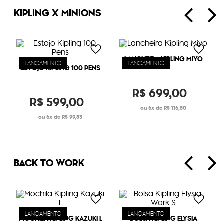
KIPLING X MINIONS
LANCHEIRA KIPLING MIYO
LANÇAMENTO
LANÇAMENTO
ESTOJO KIPLING 100 PENS
R$
699
,
00
R$
599
,
00
6
R$
116
,
50
6
R$
99
,
83
BACK TO WORK
LANÇAMENTO
LANÇAMENTO
MOCHILA KIPLING KAZUKI L
BOLSA KIPLING ELYSIA