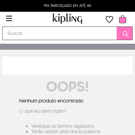
PIX PARCELADO EM ATÉ 4X
Buscar
OOPS!
Nenhum produto encontrado
O que eu devo fazer?
Verifique os termos digitados.
Tente utilizar uma única palavra.