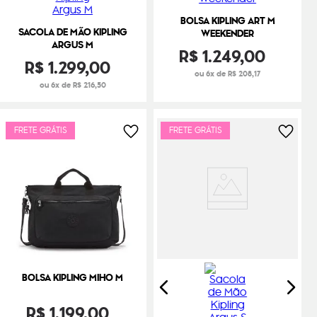
BOLSA KIPLING ART M
SACOLA DE MÃO KIPLING
WEEKENDER
ARGUS M
R$
1
.
249
,
00
R$
1
.
299
,
00
ou 6x de R$ 208,17
ou 6x de R$ 216,50
FRETE GRÁTIS
FRETE GRÁTIS
BOLSA KIPLING MIHO M
R$
1
.
199
,
00