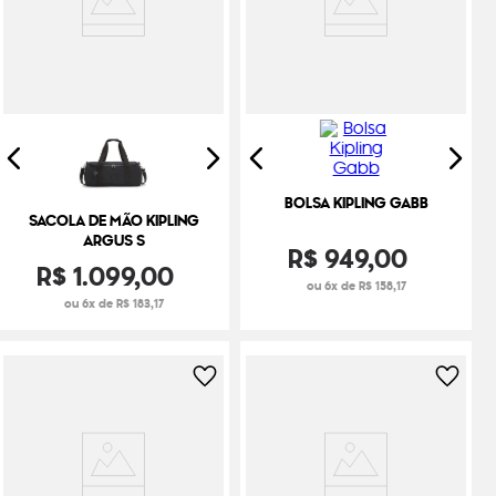
BOLSA KIPLING GABB
SACOLA DE MÃO KIPLING
ARGUS S
R$
949
,
00
R$
1
.
099
,
00
ou 6x de R$ 158,17
ou 6x de R$ 183,17