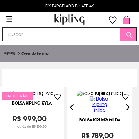
PIX PARCELADO EM ATÉ 4X
Buscar
Cores do inverno
FRETE GRÁTIS
BOLSA KIPLING KYLA
R$
999
,
00
BOLSA KIPLING MILDA
ou 6x de R$ 166,50
R$
789
,
00