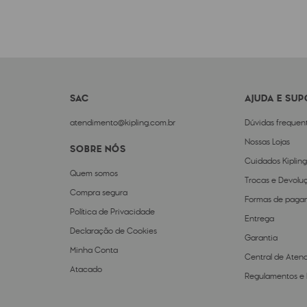
SAC
AJUDA E SU
atendimento@kipling.com.br
Dúvidas frequen
Nossas Lojas
SOBRE NÓS
Cuidados Kipling
Quem somos
Trocas e Devolu
Compra segura
Formas de paga
Política de Privacidade
Entrega
Declaração de Cookies
Garantia
Minha Conta
Central de Aten
Atacado
Regulamentos e