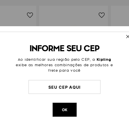
INFORME SEU CEP
Ao identificar sua região pelo CEP, a
Kipling
exibe as melhores combinações de produtos e
frete para você
ING KALA MINI
B
BOLSA KIPLING AMIEL
59
,
00
OK
R$
749
,
00
 R$ 126,50
ou 6x de R$ 124,83