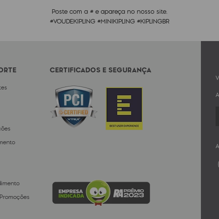
Poste com a # e apareça no nosso site.
#VOUDEKIPLING #MINIKIPLING #KIPLINGBR
PORTE
CERTIFICADOS E SEGURANÇA
V
tes
A
ções
mento
A
dimento
 Promoções