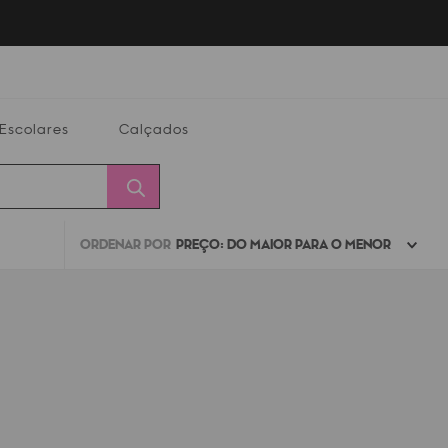
Escolares
Calçados
ORDENAR POR
PREÇO: DO MAIOR PARA O MENOR
Calçados
Alterar
Minha
Conta
CEP