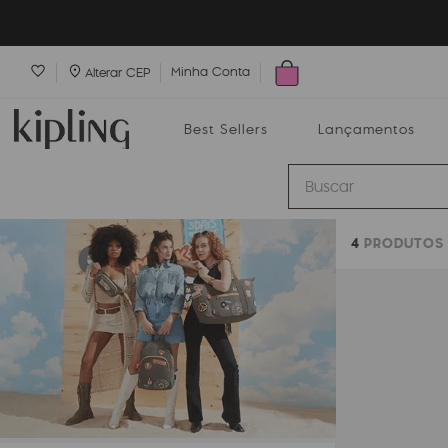
Minha Conta
Alterar CEP
Best Sellers
Lançamentos
Buscar
4
PRODUTOS
Best Sellers
Lançamentos
Bolsas