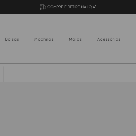
COMPRE E RETIRE NA LOJA*
Bolsas
Mochilas
Malas
Acessórios
Mochilas
Malas
Acessórios
Escolares