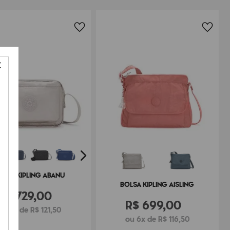
OLSA KIPLING ABANU
BOLSA KIPLING AISLING
R$
729
,
00
R$
699
,
00
ou 6x de R$ 121,50
ou 6x de R$ 116,50