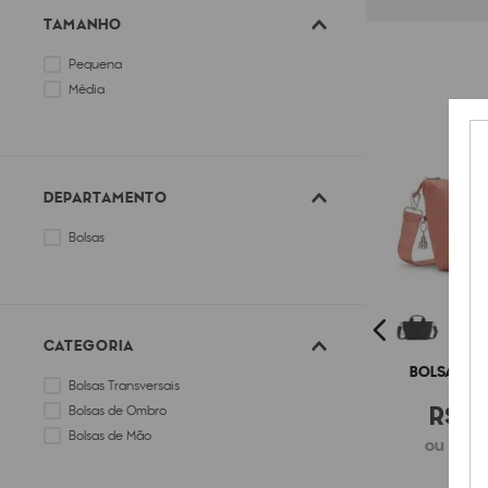
TAMANHO
Pequena
Média
DEPARTAMENTO
Bolsas
CATEGORIA
BOLSA KIPL
Bolsas Transversais
R$
7
Bolsas de Ombro
Bolsas de Mão
ou 6x de