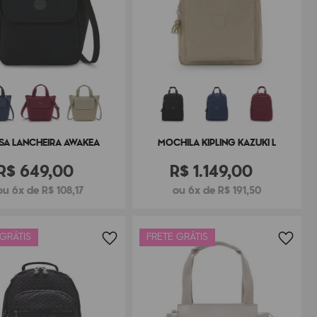
SA LANCHEIRA AWAKEA
MOCHILA KIPLING KAZUKI L
R$
649
,
00
R$
1
.
149
,
00
ou 6x de R$ 108,17
ou 6x de R$ 191,50
 GRÁTIS
FRETE GRÁTIS