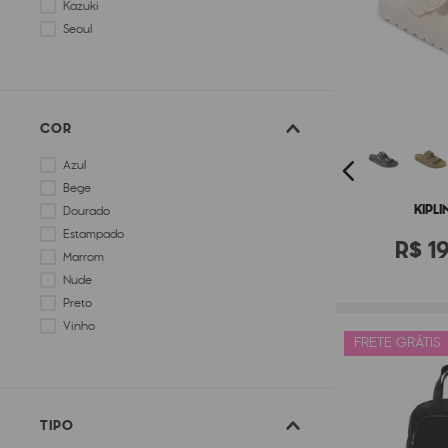
Kazuki
Seoul
COR
Azul
Bege
KIPLI
Dourado
Estampado
R$
1
Marrom
Nude
Preto
Vinho
FRETE GRÁTIS
TIPO