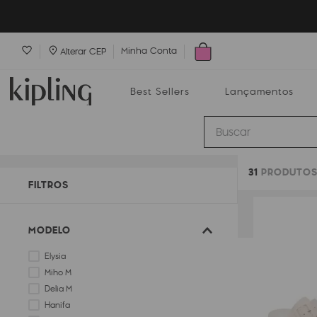
Minha Conta
Alterar CEP
Best Sellers
Lançamentos
Buscar
31
PRODUTO
Best Sellers
Lançamentos
Bolsas
FILTROS
MODELO
Elysia
Miho M
Delia M
Hanifa