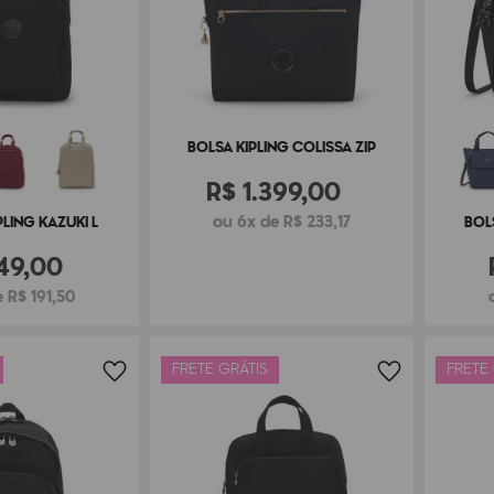
BOLSA KIPLING COLISSA ZIP
R$
1
.
399
,
00
ou 6x de R$ 233,17
LING KAZUKI L
BOL
49
,
00
 R$ 191,50
FRETE GRÁTIS
FRETE