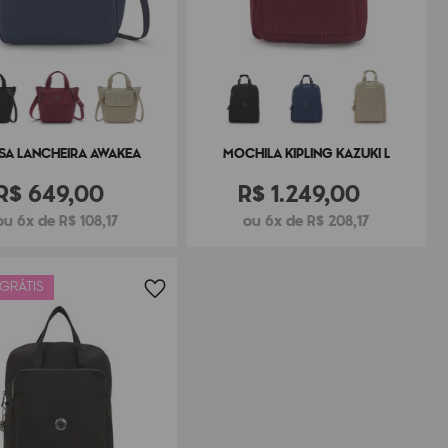
SA LANCHEIRA AWAKEA
MOCHILA KIPLING KAZUKI L
R$
649
,
00
R$
1
.
249
,
00
ou 6x de R$ 108,17
ou 6x de R$ 208,17
 GRÁTIS