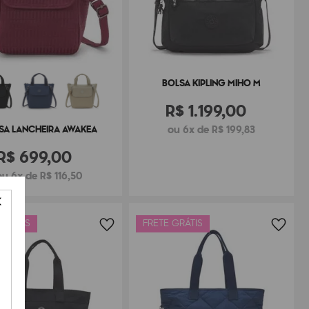
BOLSA KIPLING MIHO M
R$
1
.
199
,
00
ou 6x de R$ 199,83
SA LANCHEIRA AWAKEA
R$
699
,
00
ou 6x de R$ 116,50
 GRÁTIS
FRETE GRÁTIS