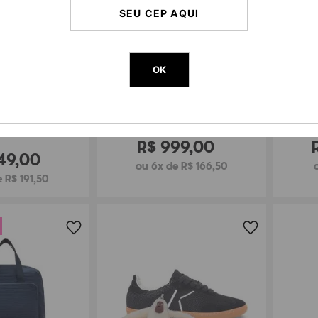
OK
MOCHILA KIPLING KAZUKI
BOL
G ELYSIA WORK S
R$
999
,
00
49
,
00
ou 6x de R$ 166,50
 R$ 191,50