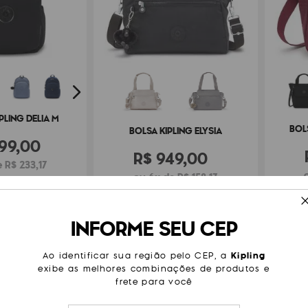
PLING DELIA M
BOL
BOLSA KIPLING ELYSIA
99
,
00
R$
949
,
00
 R$ 233,17
ou 6x de R$ 158,17
INFORME SEU CEP
FRETE
EXCLUSIVO ONLINE
FRETE GRÁTIS
Ao identificar sua região pelo CEP, a
Kipling
exibe as melhores combinações de produtos e
frete para você