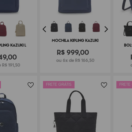
MOCHILA KIPLING KAZUKI
LING KAZUKI L
BOL
R$
999
,
00
49
,
00
ou 6x de R$ 166,50
 R$ 191,50
FRETE GRÁTIS
FRETE