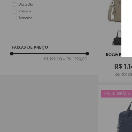
Dia a Dia
Passeio
Trabalho
FAIXAS DE PREÇO
BOLSA KIPLIN
R$ 199,00
–
R$ 1.399,00
R$
1
.
1
ou 6x de
FRETE GRÁTIS