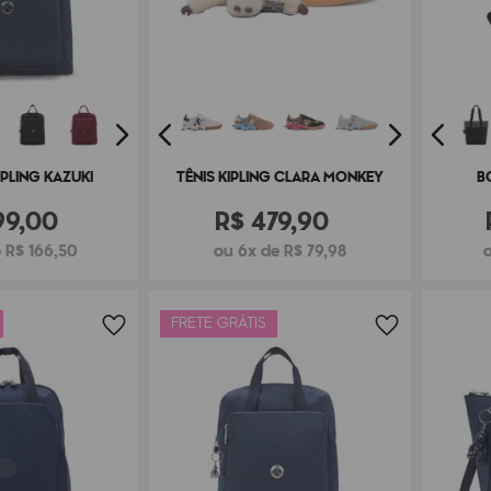
PLING KAZUKI
TÊNIS KIPLING CLARA MONKEY
B
99
,
00
R$
479
,
90
 R$ 166,50
ou 6x de R$ 79,98
FRETE GRÁTIS