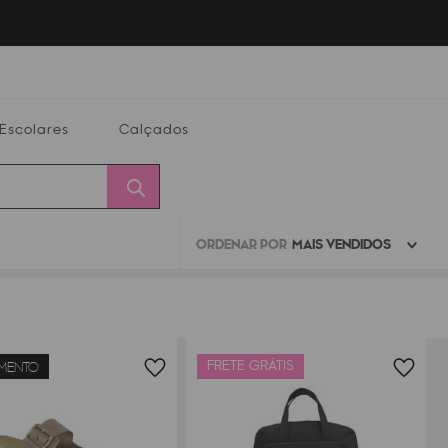
Escolares
Calçados
ORDENAR POR
MAIS VENDIDOS
Calçados
Alterar
Minha
Conta
CEP
FRETE GRÁTIS
MENTO