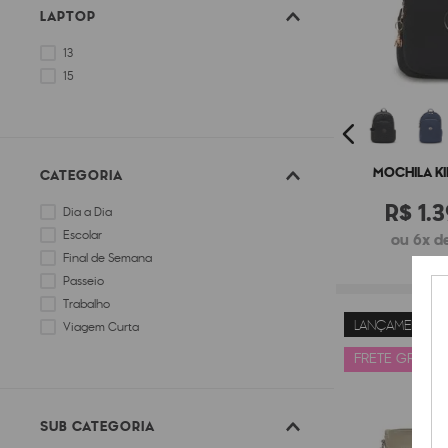
LAPTOP
13
15
MOCHILA KI
CATEGORIA
R$
1
.
3
Dia a Dia
Escolar
ou 6x de
Final de Semana
Passeio
Trabalho
LANÇAMENTO
Viagem Curta
FRETE GRÁTIS
SUB CATEGORIA