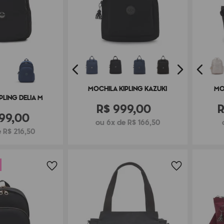
MOCHILA KIPLING KAZUKI
MO
PLING DELIA M
R$
999
,
00
99
,
00
ou 6x de R$ 166,50
 R$ 216,50