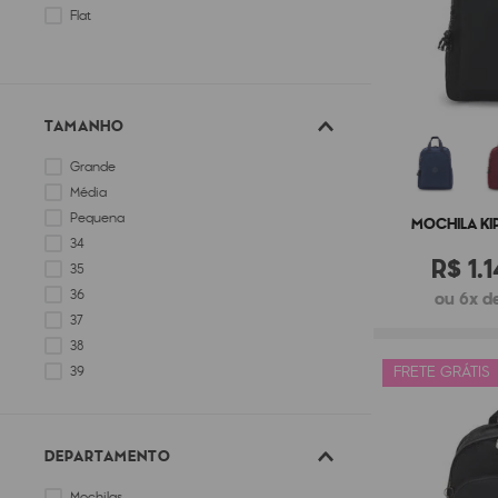
Flat
TAMANHO
Grande
Média
Pequena
MOCHILA KIP
34
R$
1
.
1
35
36
ou 6x de
37
38
FRETE GRÁTIS
39
40
DEPARTAMENTO
Mochilas