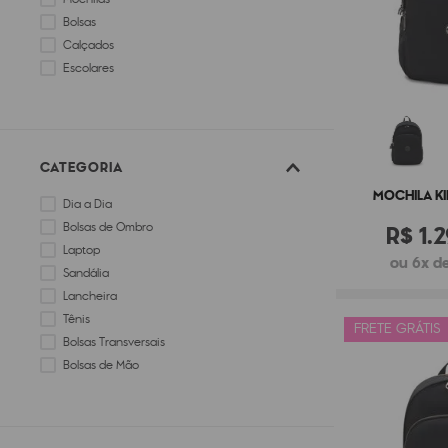
Bolsas
Calçados
Escolares
CATEGORIA
MOCHILA KI
Dia a Dia
Bolsas de Ombro
R$
1
.
2
Laptop
ou 6x de
Sandália
Lancheira
Tênis
FRETE GRÁTIS
Bolsas Transversais
Bolsas de Mão