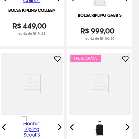
BOLSA KIPLING COLLEEN
BOLSA KIPLING GABB S
R$
449
,
00
R$
999
,
00
ou 6x de R$ 74,83
ou 6x de R$ 166,50
FRETE GRÁTIS