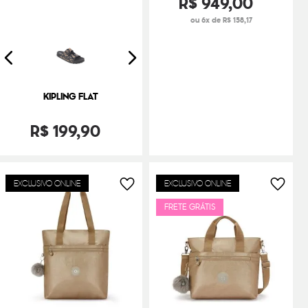
R$
949
,
00
ou 6x de R$ 158,17
KIPLING FLAT
R$
199
,
90
EXCLUSIVO ONLINE
EXCLUSIVO ONLINE
FRETE GRÁTIS