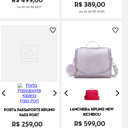
R$
499
,
00
R$
389
,
00
ou 6x de R$ 83,17
ou 6x de R$ 64,83
LANCHEIRA KIPLING NEW
PORTA PASSAPORTE KIPLING
KICHIROU
PASS PORT
R$
599
,
00
R$
259
,
00