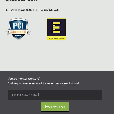
CERTIFICADOS E SEGURANÇA
Vamos manter contato?
Assine para receber novidades e ofertas exclusivas!