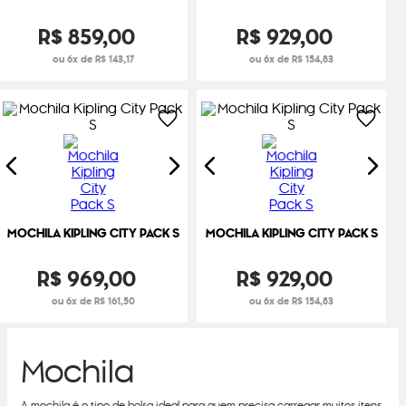
R$
859
,
00
R$
929
,
00
ou 6x de R$ 143,17
ou 6x de R$ 154,83
MOCHILA KIPLING CITY PACK S
MOCHILA KIPLING CITY PACK S
R$
969
,
00
R$
929
,
00
ou 6x de R$ 161,50
ou 6x de R$ 154,83
Mochila
A mochila é o tipo de bolsa ideal para quem precisa carregar muitos itens