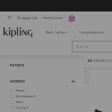
Minha Conta
Alterar CEP
Best Sellers
Lançamentos
Buscar
80
PRODUTO
Best Sellers
Lançamentos
Bolsas
FILTROS
MODELO
Maisie
Spontaneous S
Seoul
City Zip S