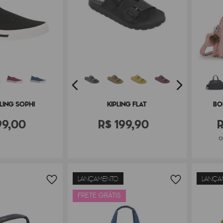
PLING SOPHI
KIPLING FLAT
BO
99
,
00
R$
199
,
90
o
LANÇAMENTO
LANÇA
FRETE GRÁTIS