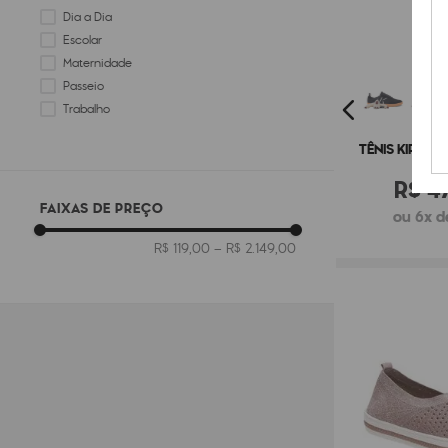
Dia a Dia
Escolar
Maternidade
Passeio
Trabalho
TÊNIS KIPLIN
R$
4
FAIXAS DE PREÇO
ou 6x d
R$ 119,00
–
R$ 2.149,00