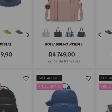
NG FLAT
BOLSA KIPLING ASSENI S
99
,
90
R$
749
,
00
ou 6x de R$ 124,83
LANÇAMENTO
LANÇA
FRETE GRÁTIS
FRETE