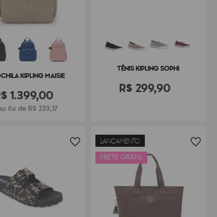
TÊNIS KIPLING SOPHI
CHILA KIPLING MAISIE
R$
299
,
90
R$
1
.
399
,
00
ou 6x de R$ 233,17
LANÇAMENTO
FRETE GRÁTIS