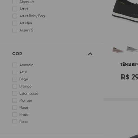
Abanu M
Art M
Art M Baby Bag
Art Mini
Asseni S
Camama
COR
TÊNIS KI
Amarelo
Azul
R$
2
Bege
Branco
Estampado
Marrom
Nude
Preto
Rosa
Vermelho