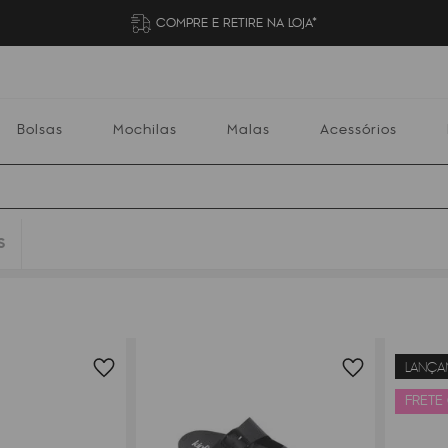
COMPRE E RETIRE NA LOJA*
Bolsas
Mochilas
Malas
Acessórios
S
Mochilas
Malas
Acessórios
Escolares
LANÇA
FRETE