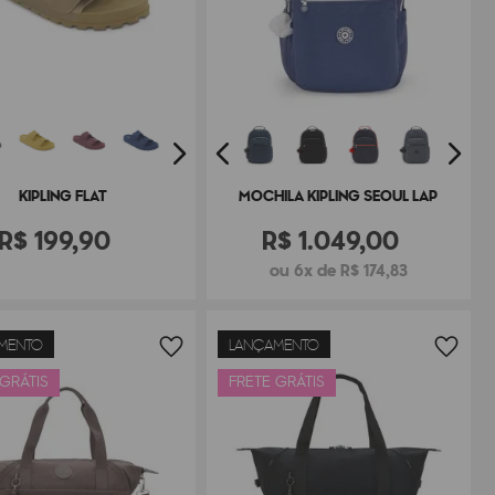
KIPLING FLAT
MOCHILA KIPLING SEOUL LAP
R$
199
,
90
R$
1
.
049
,
00
ou 6x de R$ 174,83
MENTO
LANÇAMENTO
 GRÁTIS
FRETE GRÁTIS