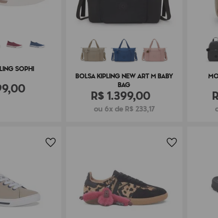
PLING SOPHI
BOLSA KIPLING NEW ART M BABY
MO
99
,
00
BAG
R$
1
.
399
,
00
ou 6x de R$ 233,17