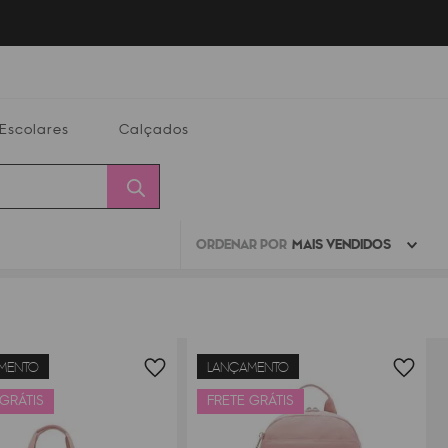
Escolares
Calçados
ORDENAR POR
MAIS VENDIDOS
Calçados
Alterar
Minha
Conta
CEP
MENTO
LANÇAMENTO
 GRÁTIS
FRETE GRÁTIS