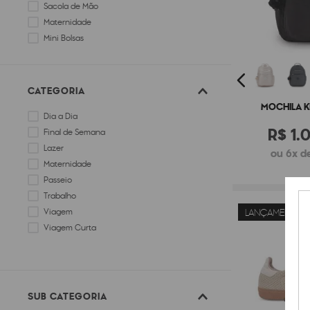
Sacola de Mão
Maternidade
Mini Bolsas
Bolsas de Mão
CATEGORIA
MOCHILA K
Dia a Dia
R$
1
.
0
Final de Semana
Lazer
ou 6x de
Maternidade
Passeio
Trabalho
LANÇAMENTO
Viagem
Viagem Curta
SUB CATEGORIA