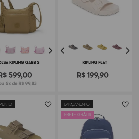
OLSA KIPLING GABB S
KIPLING FLAT
R$
599
,
00
R$
199
,
90
ou 6x de R$ 99,83
MENTO
LANÇAMENTO
FRETE GRÁTIS