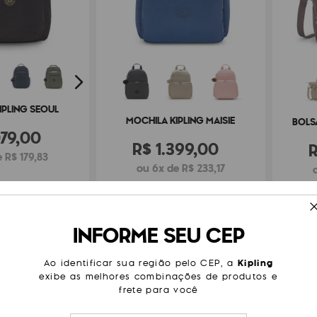
IPLING SEOUL
MOCHILA KIPLING MAISIE
BOLS
79
,
00
R$
1
.
399
,
00
 R$ 179,83
ou 6x de R$ 233,17
LANÇAMENTO
LANÇA
INFORME SEU CEP
FRETE GRÁTIS
FRETE
Ao identificar sua região pelo CEP, a
Kipling
exibe as melhores combinações de produtos e
frete para você