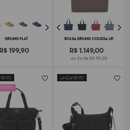
KIPLING FLAT
BOLSA KIPLING COLISSA UP
R$
199
,
90
R$
1
.
149
,
00
ou 6x de R$ 191,50
MENTO
LANÇAMENTO
 GRÁTIS