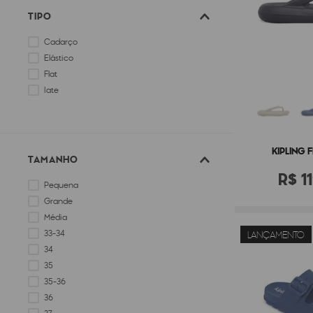
TIPO
Cadarço
Elástico
Flat
Iate
KIPLING 
TAMANHO
R$
1
Pequena
Grande
Média
33-34
LANÇAMENTO
34
35
35-36
36