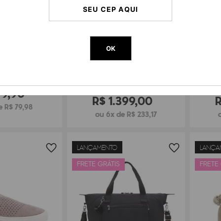
OK
G CLARA MONKEY
BOLSA KIPLING NEW ART M BABY
BOLSA 
79
,
90
BAG
R$
1
.
399
,
00
e R$ 79,98
ou 6x de R$ 233,17
LANÇAMENTO
LANÇA
FRETE GRÁTIS
FRETE