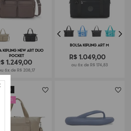
BOLSA KIPLING ART M
A KIPLING NEW ART DUO
R$
1
.
049
,
00
POCKET
R$
1
.
249
,
00
ou 6x de R$ 174,83
ou 6x de R$ 208,17
MENTO
 GRÁTIS