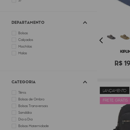
37
37-38
DEPARTAMENTO
Bolsas
Calçados
Mochilas
KIPLI
Malas
R$
1
CATEGORIA
LANÇAMENTO
Tênis
Bolsas de Ombro
FRETE GRÁTIS
Bolsas Transversais
Sandália
Dia a Dia
Bolsas Maternidade