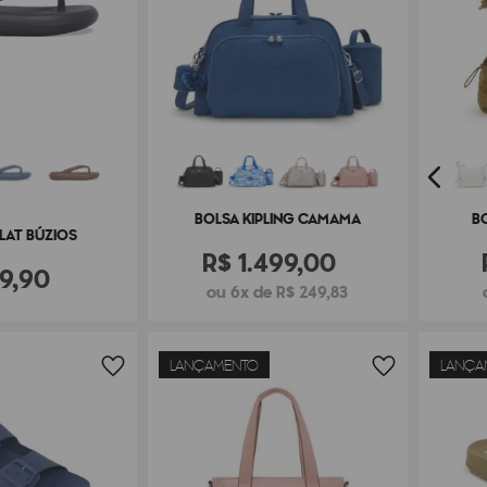
BOLSA KIPLING CAMAMA
B
FLAT BÚZIOS
R$
1
.
499
,
00
19
,
90
ou 6x de R$ 249,83
LANÇAMENTO
LANÇA