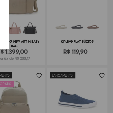
KIPLING NEW ART M BABY
KIPLING FLAT BÚZIOS
BAG
R$
1
.
399
,
00
R$
119
,
90
ou 6x de R$ 233,17
MENTO
LANÇAMENTO
 GRÁTIS