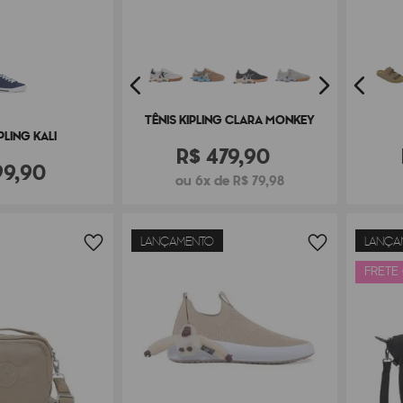
TÊNIS KIPLING CLARA MONKEY
PLING KALI
R$
479
,
90
99
,
90
ou 6x de R$ 79,98
LANÇAMENTO
LANÇA
FRETE