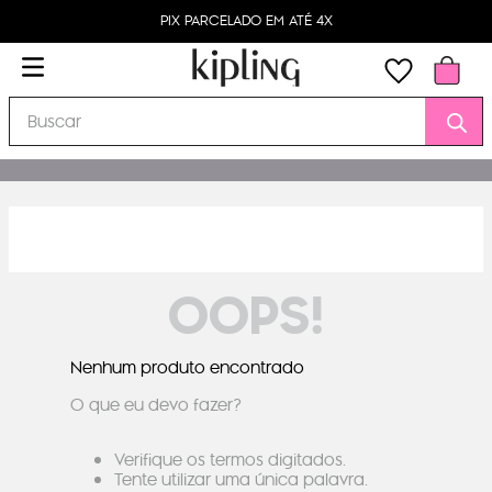
PIX PARCELADO EM ATÉ 4X
Buscar
OOPS!
Nenhum produto encontrado
O que eu devo fazer?
Verifique os termos digitados.
Tente utilizar uma única palavra.