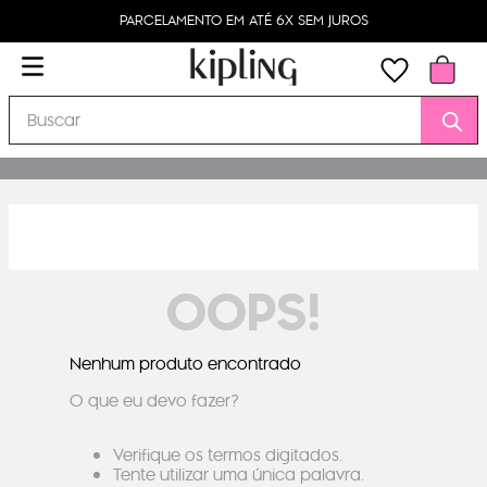
PARCELAMENTO EM ATÉ 6X SEM JUROS
Buscar
OOPS!
Nenhum produto encontrado
O que eu devo fazer?
Verifique os termos digitados.
Tente utilizar uma única palavra.